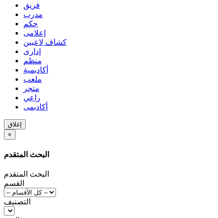
فريق
مدرب
حكم
إعلامى
كشاف لاعبين
إدارى
منظم
أكاديمية
ملعب
متجر
راعي
أكاديمى
إغلاق
×
البحث المتقدم
البحث المتقدم
القسم
التصنيف