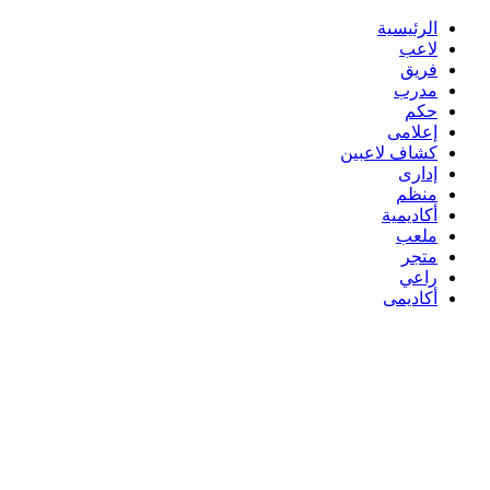
الرئيسية
لاعب
فريق
مدرب
حكم
إعلامى
كشاف لاعبين
إدارى
منظم
أكاديمية
ملعب
متجر
راعي
أكاديمى