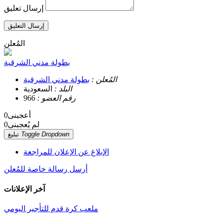
إرسال تعليق
إرسال التعليق
المُعلن
بطولة مدني الشرقية
المُعلن :
بطولة مدني الشرقية
البلد :
السعودية
رقم العضو :
966
أعجبنى
0
لم يُعجبنى
0
Toggle Dropdown
تبليغ
الإبلاغ عن الإعلان للمراجعة
أرسل رسالة خاصة للمُعلن
آخر الإعلانات
ملعب كرة قدم للتأجير اليومي