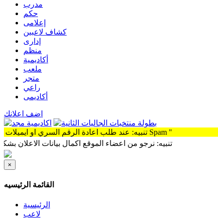
مدرب
حكم
إعلامى
كشاف لاعبين
إدارى
منظم
أكاديمية
ملعب
متجر
راعي
أكاديمى
اضف اعلانك
تنبيه: عند طلب اعادة الرقم السري او ايميلات للتواصل سوف توجد الرساله Spam "
تنبيه: نرجو من اعضاء الموقع اكمال بيانات الاعلان بشكل كامل وذ
×
القائمة الرئيسيه
الرئيسية
لاعب