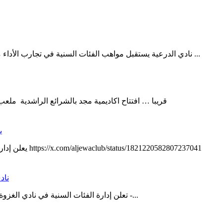
نادي الدرعية يستقبل مواهب الفئات السنية في تجارب الأداء من الخميس الى السبت للفئات السنية 2006-2007-2008-2009 منقول ...
قريبا … افتتاح اكاديمية مجد بالشرائع الراشدية ملعب الاسباني بقيادة المدربين الكابتن محمد الثبيتي والكابتن وليد الضحوي
ي
يعلن إدارة الفئات السنية لكرة القدم بنادي الجواء عن إقامة تجارب أداء منقول https://x.com/aljewaclub/status/1821220582807237041
ناد
تعلن إدارة الفئات السنية في نادي الغزوة عن استمرار تجارب الأداء للفئات السنية في كرة القدم مواليد ( 2007 -...