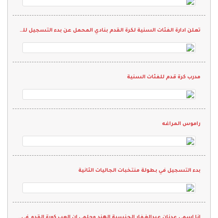
تعلن ادارة الفئات السنية لكرة القدم بنادي المحمل عن بدء التسجيل للمرحلة الأولى
مدرب كرة قدم للفئات السنية
راموس المراغه
بدء التسجيل في بطولة منتخبات الجاليات الثانية
انا اسمي عدنان عبدالغفار الجنسية الهند وحلمي ان العب كورة القدم في نادي واقدم كل م لدي ويارب انها تححق