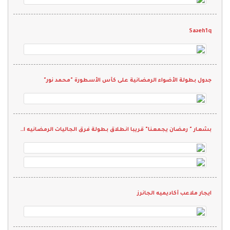
Saəeh1q
جدول بطولة الأضواء الرمضانية على كأس الأسطورة "محمد نور"
بشعار " رمضان يجمعنا" قريبا انطلاق بطولة فرق الجاليات الرمضانيه الثانيه 2022
ايجار ملاعب أكاديميه الجانرز