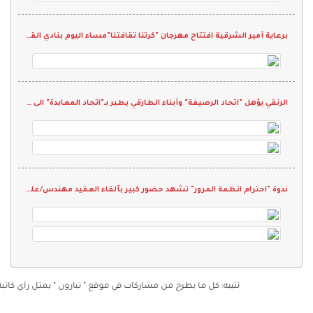
برعاية أمير الشرقية افتتاح مهرجان "كرتنا ثقافتنا"مساء اليوم بنادي القادسية
الرنقي يؤهل "اتحاد الرصيفة" وأبناء الطارقي يطير بـ"اتحاد المعابدة" الى النصف النهائي
ندوة "احترام انظمة المرور" تشهد حضور كبير بألقاء العقيد مهندس/علي عبدالمحسن الزهراني مدير مرور الدمام
تنبيه: كل ما يطرح من مشاركات في موقع " تبارون " يمثل رأي كاتبه فقط و