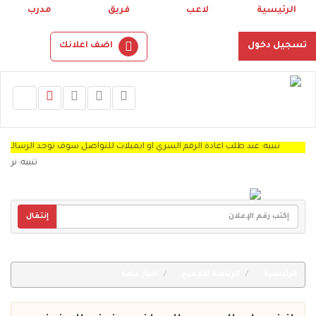
الرئيسية
لاعب
فريق
مدرب
تسجيل دخول
اضف اعلانك
تنبيه: عند طلب اعادة الرقم السري او ايميلات للتواصل سوف توجد الرساله Spam "
تنبيه: نرجو من
إنتقال
الرئيسية
الرياضة للجميع
اخبار عامة