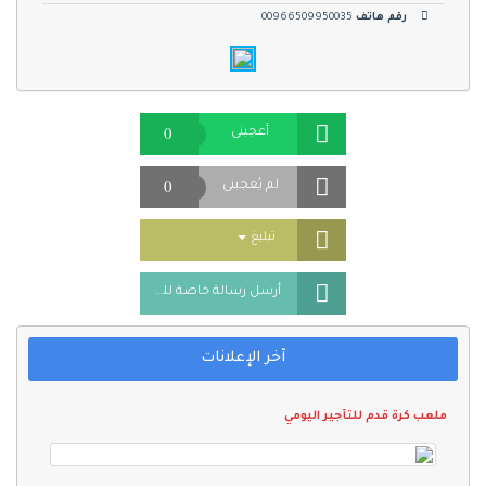
رقم هاتف
00966509950035
0
أعجبنى
0
لم يُعجبنى
Toggle Dropdown
تبليغ
أرسل رسالة خاصة للمُعلن
آخر الإعلانات
ملعب كرة قدم للتأجير اليومي