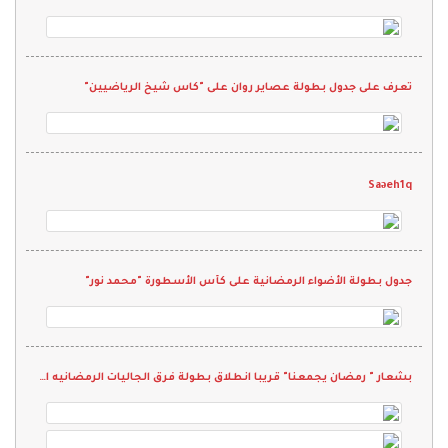
تعرف على جدول بطولة عصاير روان على "كاس شيخ الرياضيين"
Saəeh1q
جدول بطولة الأضواء الرمضانية على كأس الأسطورة "محمد نور"
بشعار " رمضان يجمعنا" قريبا انطلاق بطولة فرق الجاليات الرمضانيه الثانيه 2022