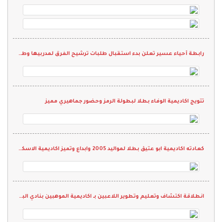
رابطة أحياء عسير تعلن بدء استقبال طلبات ترشيح الفرق لمدربيها وطلب انضمام حكام إلى اللجنة
تتويج اكاديمية الوفاء بطلا لبطولة الرمز وحضور جماهيري مميز
كعادته اكاديمية ابو عتيق بطلا لمواليد 2005 وابداع وتميز اكاديمية الاسكان يتوج بطلا لمواليد 2003 لكاس الرابطة للأكاديميات
انطلاقة اكتشاف وتعليم وتطوير اللاعبين بـ اكاديمية الموهبين بنادي الباطن