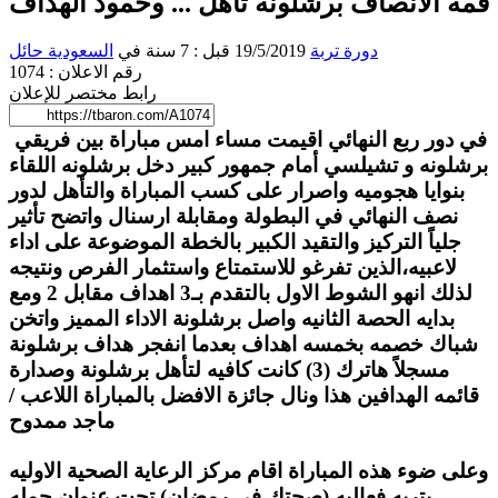
قمة الانصاف برشلونة تأهل ... وحمود الهداف
دورة تربة
19/5/2019 قبل : 7 سنة
في
السعودية
حائل
رقم الاعلان : 1074
رابط مختصر للإعلان
في دور ربع النهائي اقيمت مساء امس
مباراة بين فريقي
برشلونه و تشيلسي أمام جمهور كبير دخل برشلونه اللقاء
بنوايا هجوميه واصرار على كسب المباراة والتأهل لدور
نصف النهائي في البطولة ومقابلة ارسنال واتضح تأثير
جلياً التركيز والتقيد الكبير بالخطة الموضوعة على اداء
لاعبيه،الذين تفرغو للاستمتاع واستثمار الفرص ونتيجه
لذلك انهو الشوط الاول بالتقدم بـ3 اهداف مقابل 2 ومع
بدايه الحصة الثانيه واصل برشلونة الاداء المميز واتخن
شباك خصمه بخمسه اهداف بعدما انفجر هداف برشلونة
مسجلاً هاترك (3) كانت كافيه لتأهل برشلونة وصدارة
قائمه الهدافين هذا ونال جائزة الافضل بالمباراة اللاعب /
ماجد ممدوح
وعلى ضوء هذه المباراة اقام مركز الرعاية الصحية الاوليه
بتربه فعاليه (صحتك في رمضان) تحت عنوان حمله