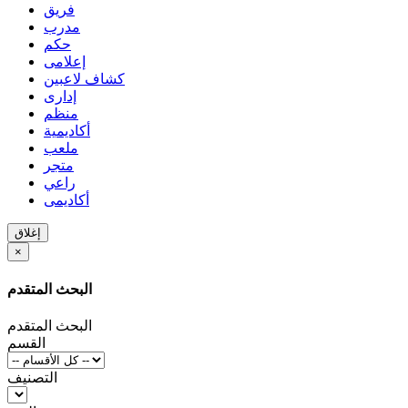
فريق
مدرب
حكم
إعلامى
كشاف لاعبين
إدارى
منظم
أكاديمية
ملعب
متجر
راعي
أكاديمى
إغلاق
×
البحث المتقدم
البحث المتقدم
القسم
التصنيف