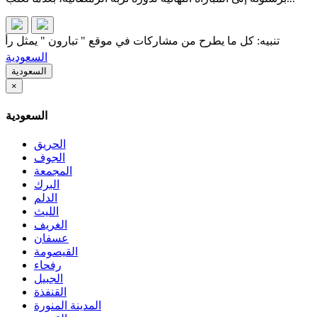
تنبيه: كل ما يطرح من مشاركات في موقع " تبارون " يمثل رأي كاتبه 
السعودية
السعودية
×
السعودية
الحريق
الجوف
المجمعة
البرك
الدلم
الليث
الغريف
عسفان
القيصومة
رفحاء
الجبيل
القنفذة
المدينة المنورة