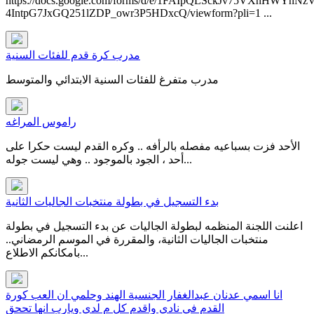
https://docs.google.com/forms/d/e/1FAIpQLSckJv75VXnHWYnNz
4IntpG7JxGQ251lZDP_owr3P5HDxcQ/viewform?pli=1 ...
مدرب كرة قدم للفئات السنية
مدرب متفرغ للفئات السنية الابتدائي والمتوسط
راموس المراغه
الأحد فزت بسباعيه مفصله بالرأفه .. وكره القدم ليست حكرا على
أحد ، الجود بالموجود .. وهي ليست جوله...
بدء التسجيل في بطولة منتخبات الجاليات الثانية
اعلنت اللجنة المنظمه لبطولة الجاليات عن بدء التسجيل في بطولة
منتخبات الجاليات الثانية، والمقررة في الموسم الرمضاني..
بامكانكم الاطلاع...
انا اسمي عدنان عبدالغفار الجنسية الهند وحلمي ان العب كورة
القدم في نادي واقدم كل م لدي ويارب انها تححق