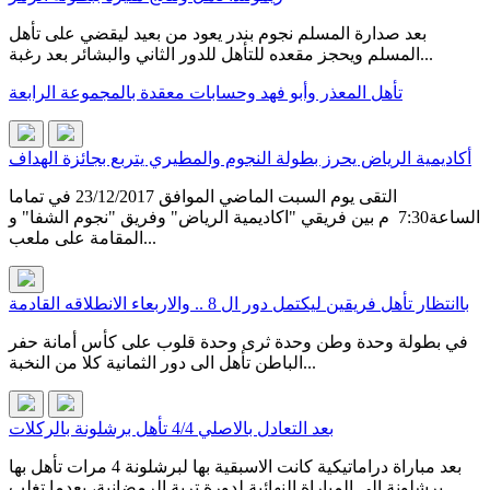
بعد صدارة المسلم نجوم بندر يعود من بعيد ليقضي على تأهل
المسلم ويحجز مقعده للتأهل للدور الثاني والبشائر بعد رغبة...
تأهل المعذر وأبو فهد وحسابات معقدة بالمجموعة الرابعة
أكاديمية الرياض يحرز بطولة النجوم والمطيري يتربع بجائزة الهداف
التقى يوم السبت الماضي الموافق 23/12/2017 في تماما
الساعة7:30 م بين فريقي "اكاديمية الرياض" وفريق "نجوم الشفا" و
المقامة على ملعب...
باانتظار تأهل فريقين ليكتمل دور ال 8 .. والاربعاء الانطلاقه القادمة
في بطولة وحدة وطن وحدة ثرى وحدة قلوب على كأس أمانة حفر
الباطن تأهل الى دور الثمانية كلا من النخبة...
بعد التعادل بالاصلي 4/4 تأهل برشلونة بالركلات
بعد مباراة دراماتيكية كانت الاسبقية بها لبرشلونة 4 مرات تأهل بها
برشلونة إلى المباراة النهائية لدورة تربة الرمضانية، بعدما تغلب...