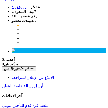
المُعلن :
دورة تربة
البلد :
السعودية
رقم العضو :
410
تقييمات العضو :
أعجبنى
0
لم يُعجبنى
0
Toggle Dropdown
تبليغ
الإبلاغ عن الإعلان للمراجعة
أرسل رسالة خاصة للمُعلن
آخر الإعلانات
ملعب كرة قدم للتأجير اليومي