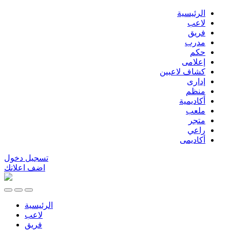
الرئيسية
لاعب
فريق
مدرب
حكم
إعلامى
كشاف لاعبين
إدارى
منظم
أكاديمية
ملعب
متجر
راعي
أكاديمى
تسجيل دخول
اضف اعلانك
الرئيسية
لاعب
فريق