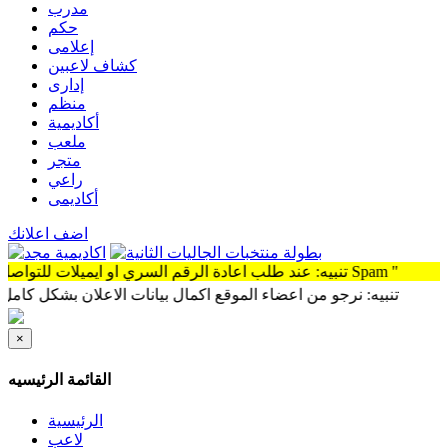
مدرب
حكم
إعلامى
كشاف لاعبين
إدارى
منظم
أكاديمية
ملعب
متجر
راعي
أكاديمى
اضف اعلانك
تنبيه: عند طلب اعادة الرقم السري او ايميلات للتواصل سوف توجد الرساله Spam "
تنبيه: نرجو من اعضاء الموقع اكمال بيانات الاعلان بشكل كامل وذلك 
×
القائمة الرئيسيه
الرئيسية
لاعب