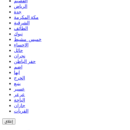
القصيم
الرياض
جدة
مكة المكرمة
الشرقية
الطائف
تبوك
خميس مشيط
الاحساء
حائل
نجران
حفر الباطن
اضم
ابها
الخرج
ينبع
عسير
عرعر
الباحة
جازان
القريات
إغلاق