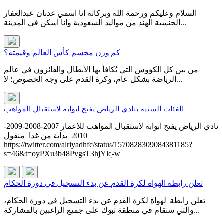
السلام وعليكم ورحمة الله وبركاتة انا اسمي عدنان عبدالغفار
الجنسية الهند من مواليد السعودية وانا اسكن في المدينة...
كم وزن مجسم كأس العالم وقيمته؟
من بين كل الكؤوس التي يُكافأ بها الأبطال والفائزون في عالم
الرياضة بشكل عام، وكرة القدم على وجه الخصوص؛ لا...
الفئات السنيه بنادي الرياض يفتح ابوابه لاستقبال المواهب
نادي الرياض يفتح ابوابه لاستقبال المواهب للاعمار 2007-2008-2009-
2010 بداية من غدا منقول
https://twitter.com/alriyadhfc/status/1570828309084381185?
s=46&t=oyPXu3b48PvgsT3hjYlq-w
تعلن رابطة الهواة لكرة القدم عن بدء التسجيل في دورة الحكام
تعلن رابطة الهواة لكرة القدم عن بدء التسجيل في دورة الحكام،
والتي ستقام في منطقة تبوك على جميع الراغبين بالمشاركة...