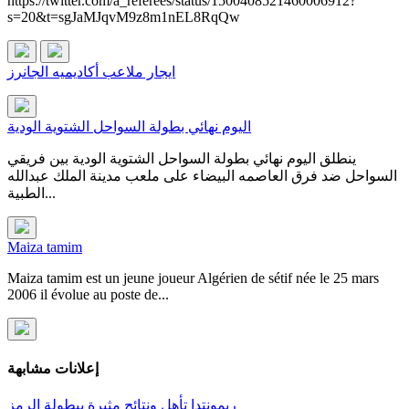
https://twitter.com/a_referees/status/1500408521460006912?
s=20&t=sgJaMJqvM9z8m1nEL8RqQw
ايجار ملاعب أكاديميه الجانرز
اليوم نهائي بطولة السواحل الشتوية الودية
ينطلق اليوم نهائي بطولة السواحل الشتوية الودية بين فريقي
السواحل ضد فرق العاصمه البيضاء على ملعب مدينة الملك عبدالله
الطبية...
Maiza tamim
Maiza tamim est un jeune joueur Algérien de sétif née le 25 mars
2006 il évolue au poste de...
إعلانات مشابهة
ريمونتدا تأهل ونتائج مثيرة ببطولة الرمز