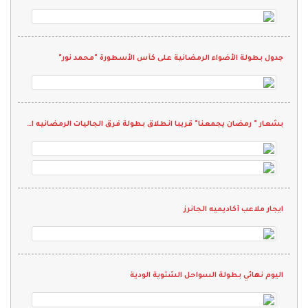
جدول بطولة الأضواء الرمضانية على كأس الأسطورة "محمد نور"
بشعار " رمضان يجمعنا" قريبا انطلاق بطولة فرق الجاليات الرمضانيه الثانيه 2022
ايجار ملاعب أكاديميه الجانرز
اليوم نهائي بطولة السواحل الشتوية الودية