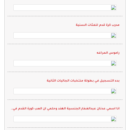
مدرب كرة قدم للفئات السنية
راموس المراغه
بدء التسجيل في بطولة منتخبات الجاليات الثانية
انا اسمي عدنان عبدالغفار الجنسية الهند وحلمي ان العب كورة القدم في نادي واقدم كل م لدي ويارب انها تححق