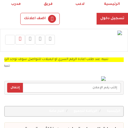
الرئيسية
لاعب
فريق
مدرب
تسجيل دخول
اضف اعلانك
تنبيه: عند طلب اعادة الرقم السري او ايميلات للتواصل سوف توجد الرساله Spam "
تنبيه: نرجو
إنتقال
الرئيسية
الرياضة للجميع
اخبار عامة