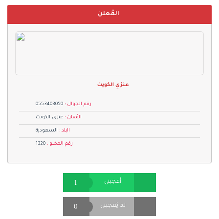
المُعلن
عنزي الكويت
رقم الجوال :
0553403050
المُعلن :
عنزي الكويت
البلد :
السعودية
رقم العضو :
1320
1
أعجبنى
0
لم يُعجبنى