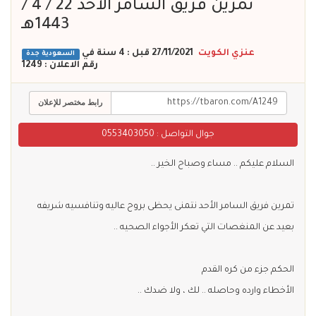
تمرين فريق السامر الأحد 22 / 4 /
1443هـ
عنزي الكويت
27/11/2021 قبل : 4 سنة
في
السعودية
جدة
رقم الاعلان : 1249
رابط مختصر للإعلان
جوال التواصل :
0553403050
السلام عليكم .. مساء وصباح الخير ..
تمرين فريق السامر الأحد نتمنى يحظى بروح عاليه وتنافسيه شريفه
بعيد عن المنغصات التي تعكر الأجواء الصحيه ..
الحكم جزء من كره القدم
الأخطاء وارده وحاصله .. لك ، ولا ضدك ..