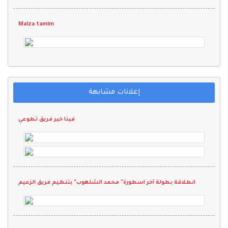
Maiza tamim
إعلانات مشابهة
فينا خير فريق تطوعي
انطلاقة بطولة آخر اسطورة" محمد الشلهوب" بتنظيم فريق الزعيم