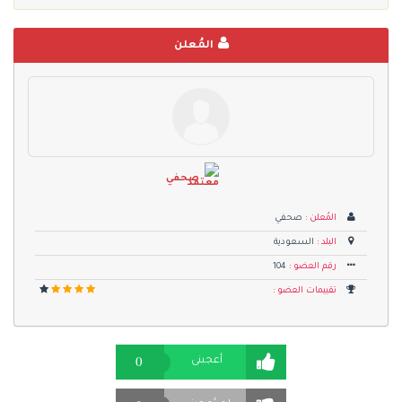
المُعلن
صحفي
المُعلن :
صحفي
البلد :
السعودية
رقم العضو :
104
تقييمات العضو :
0
أعجبنى