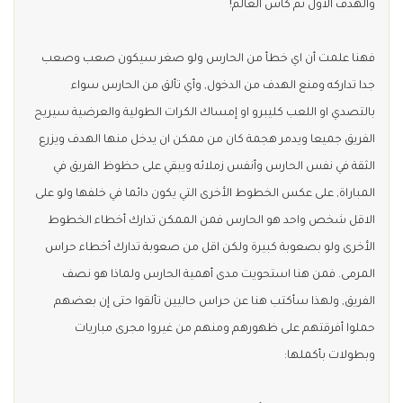
والهدف الأول ثم كأس العالم!
فهنا علمت أن اي خطأ من الحارس ولو صغر سيكون صعب وصعب
جدا تداركه ومنع الهدف من الدخول, وأي تألق من الحارس سواء
بالتصدي او اللعب كليبرو او إمساك الكرات الطولية والعرضية سيريح
الفريق جميعا ويدمر هجمة كان من ممكن ان يدخل منها الهدف ويزرع
الثقة في نفس الحارس وأنفس زملائه ويبقي على حظوظ الفريق في
المباراة, على عكس الخطوط الأخرى التي يكون دائما في خلفها ولو على
الاقل شخص واحد هو الحارس فمن الممكن تدارك أخطاء الخطوط
الأخرى ولو بصعوبة كبيرة ولكن اقل من صعوبة تدارك أخطاء حراس
المرمى. فمن هنا استحويت مدى أهمية الحارس ولماذا هو نصف
الفريق, ولهذا سأكتب هنا عن حراس حاليين تألقوا حتى إن بعضهم
حملوا أفرقتهم على ظهورهم ومنهم من غيروا مجرى مباريات
وبطولات بأكملها: