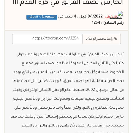
الحارس نصف الفريق في كرة القدم !!!
صحفي
9/1/2022 قبل : 4 سنة
في
السعودية
الرياض
رقم الاعلان : 1254
رابط مختصر للإعلان
"الحارس نصف الفريق", هي عبارة اسمعها منذ الصغر وترددت حولي
كثيرا حتى انتابني الفضول لمعرفة لماذا هو نصف الفريق, فجميع
الخطوط مهمة وكل خط يوجد به عدد اكبر من اللاعبين من الذي يوجد
بخط الحراسة فلماذا هو نصف الفريق !؟ وجدت ضالتي التي ابحث عنها
في نهائي مونديال 2002, جميعنا نذكر الوحش الألماني اولفر كان وكيف
استأسد وتصدى لجميع هجمات ومحاولات البرازيل وبالأخص لجميع
محاولات الظاهرة رونالدو, ولكن خطأ واحد بأمر سهل وبالأخص على
حارس بحجم اولفر كان عندما لم يستطع إمساك الكرة وفلتت منه بعد
تسديدة من ريفالدو كان كفيل بأن يهدي رونالدو والبرازيل التقدم