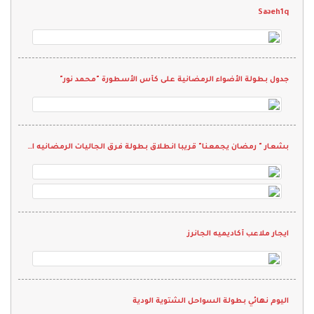
Saəeh1q
جدول بطولة الأضواء الرمضانية على كأس الأسطورة "محمد نور"
بشعار " رمضان يجمعنا" قريبا انطلاق بطولة فرق الجاليات الرمضانيه الثانيه 2022
ايجار ملاعب أكاديميه الجانرز
اليوم نهائي بطولة السواحل الشتوية الودية