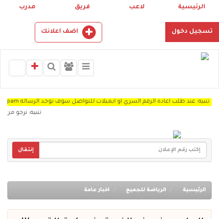
الرئيسية
لاعب
فريق
مدرب
تسجيل دخول
اضف اعلانك
يه: عند طلب اعادة الرقم السري او ايميلات للتواصل سوف توجد الرساله Spam "
تنبيه: نرجو من اعضاء 
إنتقال
الرئيسية
الرياضة للجميع
اخبار عامة