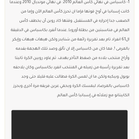
1- كاسياس في نهائي كأس العالم 2010: في نهائي مونديال 2010 وعندما
كانت إسبانيا في أوج قوتها فإما ان تحرز كأس العالم الآن وإما من
الصعب جدا إحرازه في المستقبل, وقتها كاد روبن أن يخطف كأس
العالم في مناسبتين من بطلة أوروبا, عندما أنفرد بكاسياس في الدقيقة
ال61 انفراد تام بعد تمريرة رائعة من شنايدر ولكن هيهات هيهات وإيكر
بالمرمى !, فما كان من كاسياس إلا ان تألق وصد تلك الهجمة بقدمه
وأراح منتخب بلاده من ضغط التأخر بهدف. ثم عاود روبين الكرة ثانيتا
بعد تمريرة رأسية من زميله في المنتخب انفرد بكاسياس وكان يلاحقه
بويول وبيكيه ولكن ما ان لمس الكرة فطالت عليه قليلا حتى وجد
كاسياس بالمرصاد ليمسك الكرة ويحمي عرين فريقه مرة أخرى ويحرز
الكابيتانو مع زملائه في إسبانيا كأس العالم.