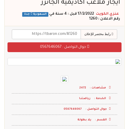
ايجار ملاعب أكاديميه الجانرز
عنزي الكويت
17/2/2022 قبل : 4 سنة
في
السعودية
جدة
رقم الاعلان : 1260
رابط مختصر للإعلان
جوال التواصل :
0567646067
مشاهدات :
2472
الخدمة :
رياضتنـا
جوال التواصل :
0567646067
القسم :
يلا بطولة