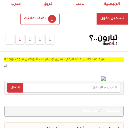
الرئيسية
لاعب
فريق
مدرب
تسجيل دخول
اضف اعلانك
تنبيه: عند طلب اعادة الرقم السري او ايميلات للتواصل سوف توجد الرساله Spam "
تنبيه: نر
إنتقال
الرئيسية
يلا بطولة