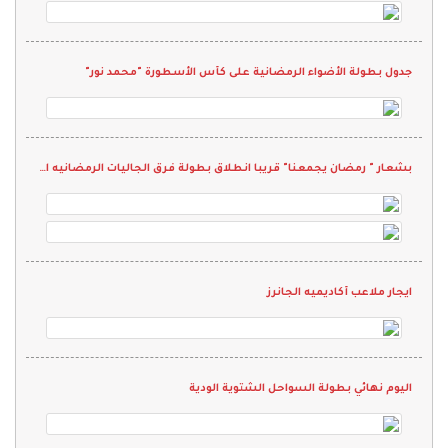
جدول بطولة الأضواء الرمضانية على كأس الأسطورة "محمد نور"
بشعار " رمضان يجمعنا" قريبا انطلاق بطولة فرق الجاليات الرمضانيه الثانيه 2022
ايجار ملاعب أكاديميه الجانرز
اليوم نهائي بطولة السواحل الشتوية الودية