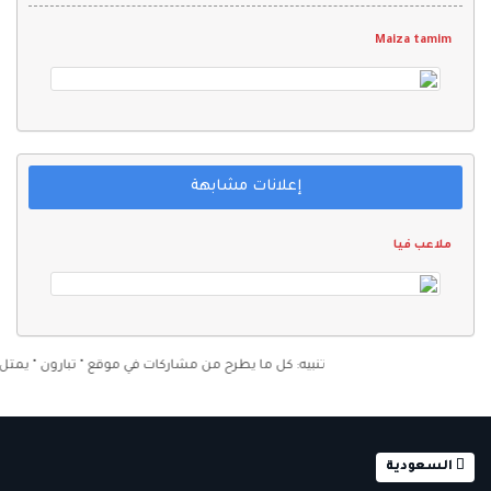
Maiza tamim
إعلانات مشابهة
ملاعب فيا
تنبيه: كل ما يطرح من مشاركات في موقع " تبارون " يمثل رأي ك
السعودية