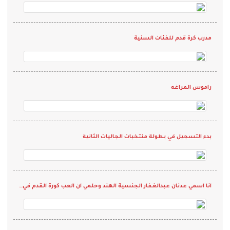
مدرب كرة قدم للفئات السنية
راموس المراغه
بدء التسجيل في بطولة منتخبات الجاليات الثانية
انا اسمي عدنان عبدالغفار الجنسية الهند وحلمي ان العب كورة القدم في نادي واقدم كل م لدي ويارب انها تححق