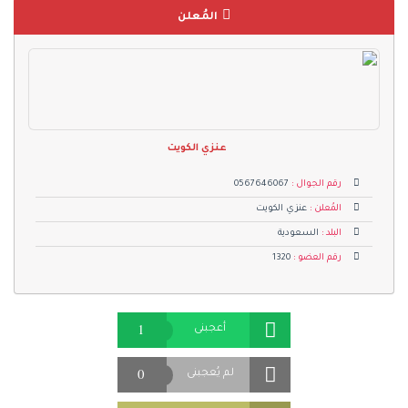
المُعلن
عنزي الكويت
رقم الجوال :
0567646067
المُعلن :
عنزي الكويت
البلد :
السعودية
رقم العضو :
1320
1
أعجبنى
0
لم يُعجبنى