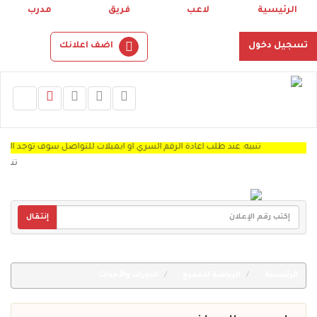
الرئيسية
لاعب
فريق
مدرب
تسجيل دخول
اضف اعلانك
تنبيه: عند طلب اعادة الرقم السري او ايميلات للتواصل سوف توجد الرساله Spam "
تنبيه: نر
إنتقال
الرئيسية
الرياضة للجميع
الدورات والأحداث