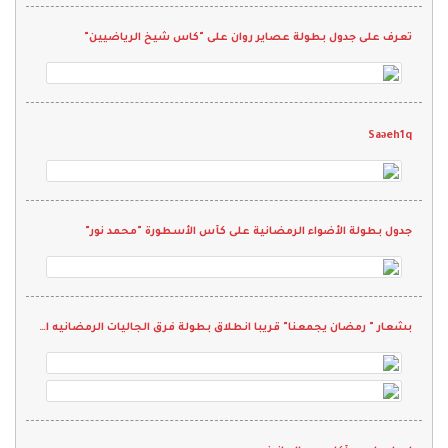
تعرف على جدول بطولة عصاير روان على "كاس شيخ الرياضيين"
Saəeh1q
جدول بطولة الأضواء الرمضانية على كأس الأسطورة "محمد نور"
بشعار " رمضان يجمعنا" قريبا انطلاق بطولة فرق الجاليات الرمضانيه الثانيه 2022