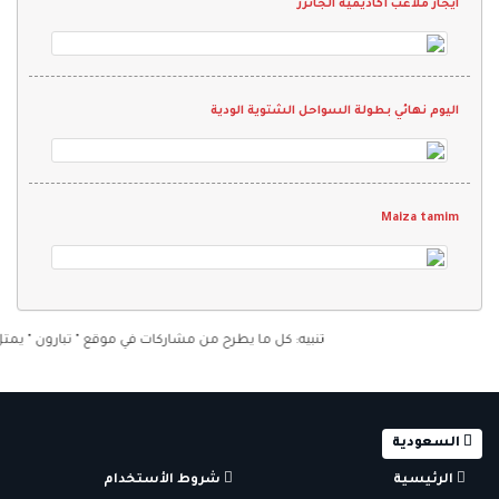
ايجار ملاعب أكاديميه الجانرز
اليوم نهائي بطولة السواحل الشتوية الودية
Maiza tamim
تنبيه: كل ما يطرح من مشاركات في موقع " تبارون " يمثل رأي 
السعودية
الرئيسية
شروط الأستخدام