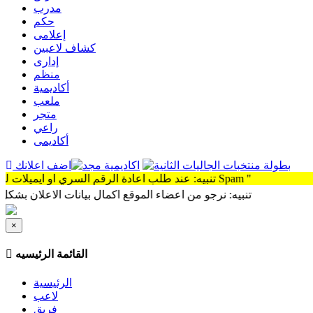
مدرب
حكم
إعلامى
كشاف لاعبين
إدارى
منظم
أكاديمية
ملعب
متجر
راعي
أكاديمى
اضف اعلانك
تنبيه: عند طلب اعادة الرقم السري او ايميلات للتواصل سوف توجد الرساله Spam "
تنبيه: نرجو من اعضاء الموقع اكمال بيانات الاعلان بشكل كامل وذل
×
القائمة الرئيسيه
الرئيسية
لاعب
فريق