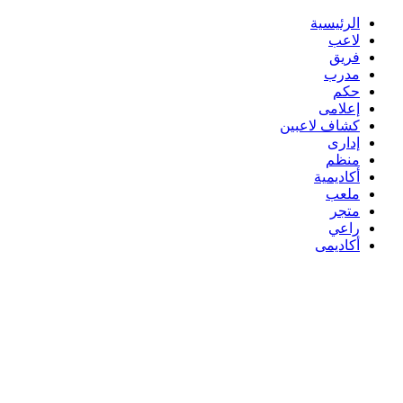
الرئيسية
لاعب
فريق
مدرب
حكم
إعلامى
كشاف لاعبين
إدارى
منظم
أكاديمية
ملعب
متجر
راعي
أكاديمى