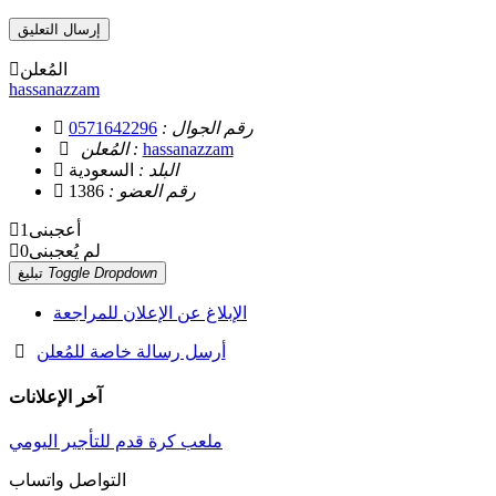
إرسال التعليق
المُعلن
hassanazzam
رقم الجوال :
0571642296
hassanazzam
المُعلن :
البلد :
السعودية
رقم العضو :
1386
أعجبنى
1
لم يُعجبنى
0
Toggle Dropdown
تبليغ
الإبلاغ عن الإعلان للمراجعة
أرسل رسالة خاصة للمُعلن
آخر الإعلانات
ملعب كرة قدم للتأجير اليومي
التواصل واتساب