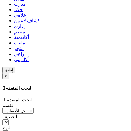
مدرب
حكم
إعلامى
كشاف لاعبين
إدارى
منظم
أكاديمية
ملعب
متجر
راعي
أكاديمى
إغلاق
×
البحث المتقدم
البحث المتقدم
القسم
التصنيف
النوع