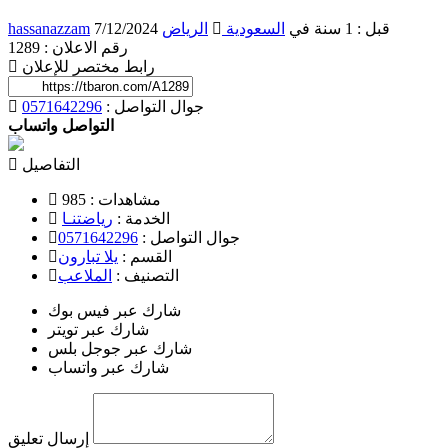
7/12/2024 قبل : 1 سنة
في
السعودية
الرياض
hassanazzam
رقم الاعلان : 1289
رابط مختصر للإعلان
جوال التواصل :
0571642296
التواصل واتساب
التفاصيل
مشاهدات :
985
الخدمة :
رياضتنـا
جوال التواصل :
0571642296
القسم :
يلا تبارون
التصنيف :
الملاعب
شارك عبر فيس بوك
شارك عبر تويتر
شارك عبر جوجل بلس
شارك عبر واتساب
إرسال تعليق