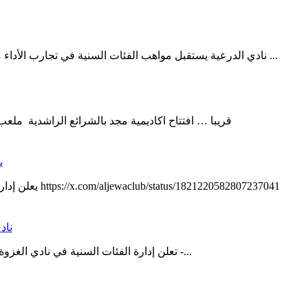
نادي الدرعية يستقبل مواهب الفئات السنية في تجارب الأداء من الخميس الى السبت للفئات السنية 2006-2007-2008-2009 منقول ...
قريبا … افتتاح اكاديمية مجد بالشرائع الراشدية ملعب الاسباني بقيادة المدربين الكابتن محمد الثبيتي والكابتن وليد الضحوي
ي
يعلن إدارة الفئات السنية لكرة القدم بنادي الجواء عن إقامة تجارب أداء منقول https://x.com/aljewaclub/status/1821220582807237041
ناد
تعلن إدارة الفئات السنية في نادي الغزوة عن استمرار تجارب الأداء للفئات السنية في كرة القدم مواليد ( 2007 -...