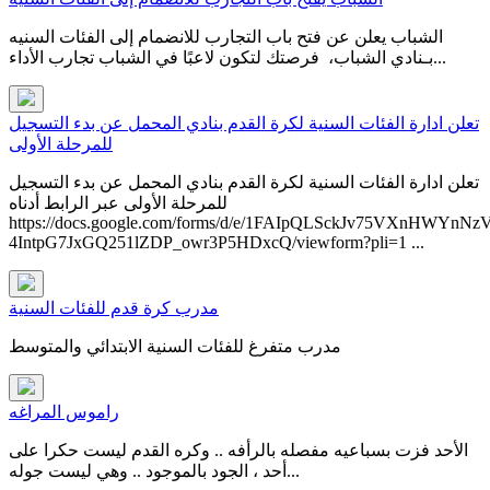
الشباب يعلن عن فتح باب التجارب للانضمام إلى الفئات السنيه
بـنادي الشباب، فرصتك لتكون لاعبًا في ⁧‫الشباب‬⁩ ‏تجارب الأداء...
تعلن ادارة الفئات السنية لكرة القدم بنادي المحمل عن بدء التسجيل
للمرحلة الأولى
تعلن ادارة الفئات السنية لكرة القدم بنادي المحمل عن بدء التسجيل
للمرحلة الأولى عبر الرابط أدناه​
https://docs.google.com/forms/d/e/1FAIpQLSckJv75VXnHWYnNz
4IntpG7JxGQ251lZDP_owr3P5HDxcQ/viewform?pli=1 ...
مدرب كرة قدم للفئات السنية
مدرب متفرغ للفئات السنية الابتدائي والمتوسط
راموس المراغه
الأحد فزت بسباعيه مفصله بالرأفه .. وكره القدم ليست حكرا على
أحد ، الجود بالموجود .. وهي ليست جوله...