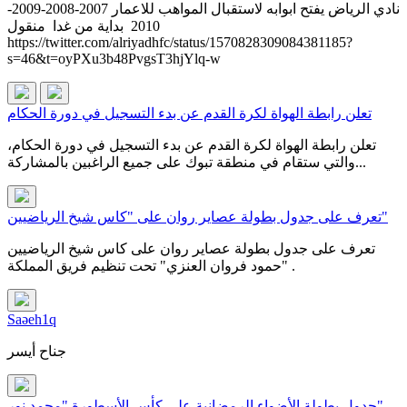
نادي الرياض يفتح ابوابه لاستقبال المواهب للاعمار 2007-2008-2009-
2010 بداية من غدا منقول
https://twitter.com/alriyadhfc/status/1570828309084381185?
s=46&t=oyPXu3b48PvgsT3hjYlq-w
تعلن رابطة الهواة لكرة القدم عن بدء التسجيل في دورة الحكام
تعلن رابطة الهواة لكرة القدم عن بدء التسجيل في دورة الحكام،
والتي ستقام في منطقة تبوك على جميع الراغبين بالمشاركة...
تعرف على جدول بطولة عصاير روان على "كاس شيخ الرياضيين"
تعرف على جدول بطولة عصاير روان على كاس شيخ الرياضيين
"حمود فروان العنزي" تحت تنظيم فريق المملكة .
Saəeh1q
جناح أيسر
جدول بطولة الأضواء الرمضانية على كأس الأسطورة "محمد نور"