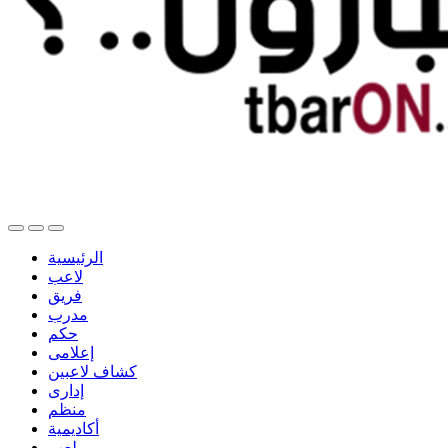
الرئيسية
لاعب
فريق
مدرب
حكم
إعلامى
كشاف لاعبين
إدارى
منظم
أكاديمية
ملعب