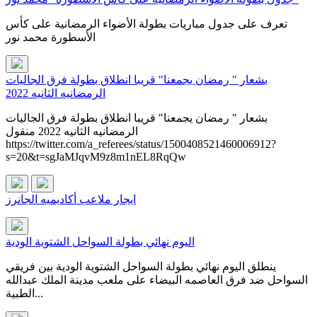
تعرف على جدول مباريات بطولة الأضواء الرمضانية على كأس
الأسطورة محمد نور
بشعار " رمضان يجمعنا" قريبا انطلاق بطولة فرق الجاليات
الرمضانيه الثانيه 2022
بشعار " رمضان يجمعنا" قريبا انطلاق بطولة فرق الجاليات
الرمضانيه الثانيه 2022 منقول
https://twitter.com/a_referees/status/1500408521460006912?
s=20&t=sgJaMJqvM9z8m1nEL8RqQw
ايجار ملاعب أكاديميه الجانرز
اليوم نهائي بطولة السواحل الشتوية الودية
ينطلق اليوم نهائي بطولة السواحل الشتوية الودية بين فريقي
السواحل ضد فرق العاصمه البيضاء على ملعب مدينة الملك عبدالله
الطبية...