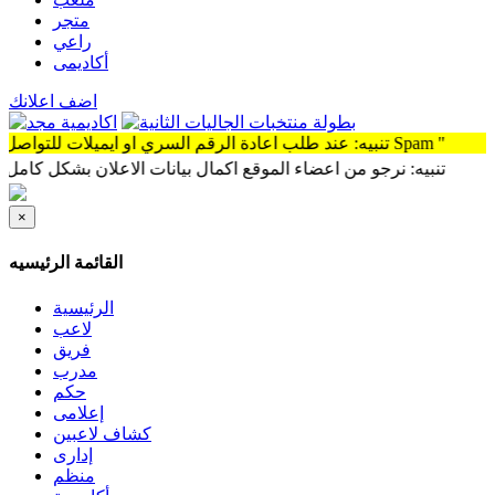
متجر
راعي
أكاديمى
اضف اعلانك
تنبيه: عند طلب اعادة الرقم السري او ايميلات للتواصل سوف توجد الرساله Spam "
تنبيه: نرجو من اعضاء الموقع اكمال بيانات الاعلان بشكل كامل وذلك لم
×
القائمة الرئيسيه
الرئيسية
لاعب
فريق
مدرب
حكم
إعلامى
كشاف لاعبين
إدارى
منظم