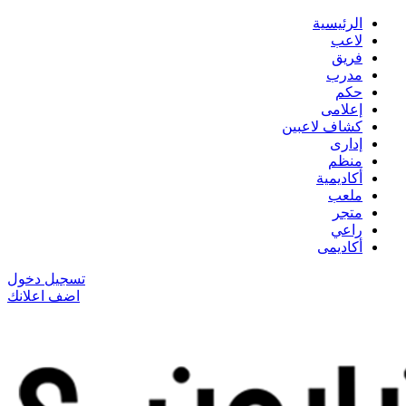
الرئيسية
لاعب
فريق
مدرب
حكم
إعلامى
كشاف لاعبين
إدارى
منظم
أكاديمية
ملعب
متجر
راعي
أكاديمى
تسجيل دخول
اضف اعلانك