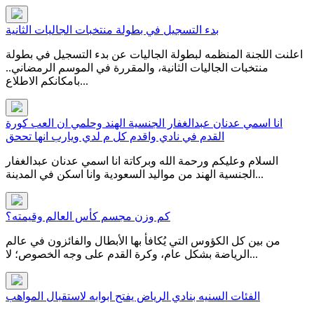
بدء التسجيل في بطولة منتخبات الجاليات الثانية
اعلنت اللجنة المنظمه لبطولة الجاليات عن بدء التسجيل في بطولة
منتخبات الجاليات الثانية، والمقررة في الموسم الرمضاني..
بامكانكم الاطلاع...
انا اسمي عدنان عبدالغفار الجنسية الهند وحلمي ان العب كورة
القدم في نادي واقدم كل م لدي ويارب انها تححق
السلام وعليكم ورحمة الله وبركاتة انا اسمي عدنان عبدالغفار
الجنسية الهند من مواليد السعودية وانا اسكن في المدينة...
كم وزن مجسم كأس العالم وقيمته؟
من بين كل الكؤوس التي يُكافأ بها الأبطال والفائزون في عالم
الرياضة بشكل عام، وكرة القدم على وجه الخصوص؛ لا...
الفئات السنيه بنادي الرياض يفتح ابوابه لاستقبال المواهب