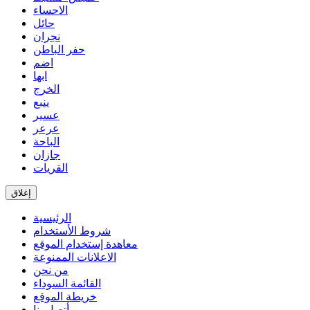
الاحساء
حائل
نجران
حفر الباطن
اضم
ابها
الخرج
ينبع
عسير
عرعر
الباحة
جازان
القريات
إغلاق
الرئيسية
شروط الأستخدام
معاهدة إستخدام الموقع
الاعلانات الممنوعة
من نحن
القائمة السوداء
خريطة الموقع
أتصل بنا