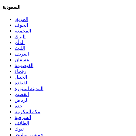
السعودية
الحريق
الجوف
المجمعة
البرك
الدلم
الليث
الغريف
عسفان
القيصومة
رفحاء
الجبيل
القنفذة
المدينة المنورة
القصيم
الرياض
جدة
مكة المكرمة
الشرقية
الطائف
تبوك
خميس مشيط