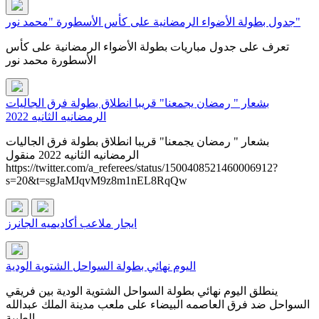
جدول بطولة الأضواء الرمضانية على كأس الأسطورة "محمد نور"
تعرف على جدول مباريات بطولة الأضواء الرمضانية على كأس
الأسطورة محمد نور
بشعار " رمضان يجمعنا" قريبا انطلاق بطولة فرق الجاليات
الرمضانيه الثانيه 2022
بشعار " رمضان يجمعنا" قريبا انطلاق بطولة فرق الجاليات
الرمضانيه الثانيه 2022 منقول
https://twitter.com/a_referees/status/1500408521460006912?
s=20&t=sgJaMJqvM9z8m1nEL8RqQw
ايجار ملاعب أكاديميه الجانرز
اليوم نهائي بطولة السواحل الشتوية الودية
ينطلق اليوم نهائي بطولة السواحل الشتوية الودية بين فريقي
السواحل ضد فرق العاصمه البيضاء على ملعب مدينة الملك عبدالله
الطبية...