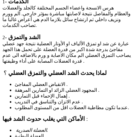
الكدمات
-
1
هرس الانسجة واعضاء الجسم المختلفة كالجلد والعضلات
والعظام والمفاصل نتيجة لاصابتها مباشرة بمؤثر خارجي. آلم وورم
ونزيف داخلي ثم ارتشاح سائل بلازما الدم هي أعراض غالبا ما
تصاحب الكدمات.
الشد والتمزق
-
2
عبارة عن شد او تمزق الألياف او الأوتار العضلية نتيجة جهد عضلي
مفاجئ بدرجة شدة اكبر من قدرة العضلة على تحمل هذا الجهد
يصاحب التمزق العضلي الم مكان الاصابة و ورم بالاضافه الى عدم
قدرة العضلات المصابة على أداء وظيفتها .
لماذا يحدث الشد العضلي والتمزق العضلي
؟
الانقباض العضلي المفاجئ .
المجهود العضلي الزائد او التمارين المرهقة .
إهمال الإحماء قبل التمارين .
عدم الاتزان والتناسق في التدريب .
عندما تكون مطاطية العضلات اقل من المستوى المطلوب.
:
الأماكن التي يغلب حدوث الشد فيها
العضلة الصدرية.
العضلة البطنية .