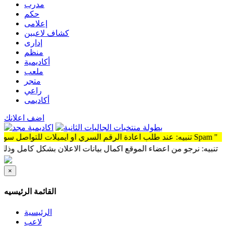
مدرب
حكم
إعلامى
كشاف لاعبين
إدارى
منظم
أكاديمية
ملعب
متجر
راعي
أكاديمى
اضف اعلانك
 سوف توجد الرساله Spam "
: نرجو من اعضاء الموقع اكمال بيانات الاعلان بشكل كامل وذلك لمشاهدة
×
القائمة الرئيسيه
الرئيسية
لاعب