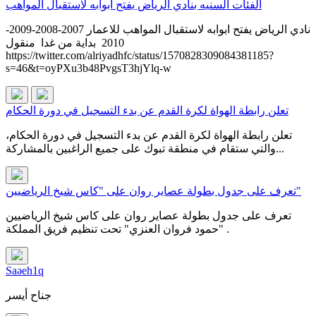
الفئات السنيه بنادي الرياض يفتح ابوابه لاستقبال المواهب
نادي الرياض يفتح ابوابه لاستقبال المواهب للاعمار 2007-2008-2009-
2010 بداية من غدا منقول
https://twitter.com/alriyadhfc/status/1570828309084381185?
s=46&t=oyPXu3b48PvgsT3hjYlq-w
تعلن رابطة الهواة لكرة القدم عن بدء التسجيل في دورة الحكام
تعلن رابطة الهواة لكرة القدم عن بدء التسجيل في دورة الحكام،
والتي ستقام في منطقة تبوك على جميع الراغبين بالمشاركة...
تعرف على جدول بطولة عصاير روان على "كاس شيخ الرياضيين"
تعرف على جدول بطولة عصاير روان على كاس شيخ الرياضيين
"حمود فروان العنزي" تحت تنظيم فريق المملكة .
Saəeh1q
جناح أيسر