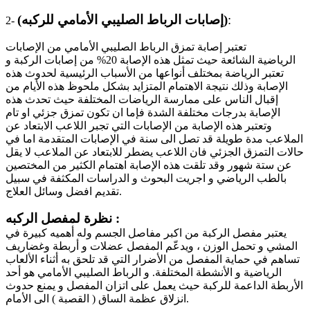
:
(إصابات الرباط الصليبي الأمامي للركبه)
2-
تعتبر إصابة تمزق الرباط الصليبي الأمامي من الإصابات
الرياضية الشائعة حيث تمثل هذه الإصابة 20% من إصابات الركبة و
تعتبر الرياضة بمختلف أنواعها من الأسباب الرئيسية لحدوث هذه
الإصابة وذلك نتيجة الاهتمام المتزايد بشكل ملحوظ هذه الأيام من
إقبال الناس على ممارسة الرياضات المختلفة حيث تحدث هذه
الإصابة بدرجات مختلفة الشدة فإما ان تكون تمزق جزئي او تام
وتعتبر هذه الإصابة من الإصابات التي تجبر اللاعب الابتعاد عن
الملاعب مدة طويلة قد تصل الى سنة في الإصابات المتقدمة اما في
حالات التمزق الجزئي فان اللاعب يضطر للابتعاد عن الملاعب لا يقل
عن ستة شهور وقد تلقت هذه الإصابة اهتمام الكثير من المختصين
بالطب الرياضي و اجريت البحوث و الدراسات المكثفة في سبيل
تقديم افضل وسائل العلاج.
نظرة لمفصل الركبه :
يعتبر مفصل الركبة من اكبر مفاصل الجسم وله أهميه كبيرة في
المشي و تحمل الوزن ، ويدعّم المفصل عضلات و أربطة وغضاريف
تساهم في حماية المفصل من الأضرار التي قد تلحق به أثناء الألعاب
الرياضية و الأنشطة المختلفة. و الرباط الصليبي الأمامي هو أحد
الأربطة الداعمة للركبة حيث يعمل على اتزان المفصل و يمنع حدوث
انزلاق عظمة الساق ( القصبة ) الى الأمام.