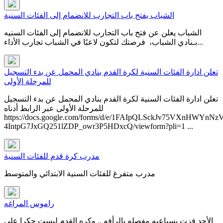
الشباب يفتح باب التجارب للانضمام إلى الفئات السنية
الشباب يعلن عن فتح باب التجارب للانضمام إلى الفئات السنيه
بـنادي الشباب، فرصتك لتكون لاعبًا في ⁧‫الشباب‬⁩ ‏تجارب الأداء...
تعلن ادارة الفئات السنية لكرة القدم بنادي المحمل عن بدء التسجيل
للمرحلة الأولى
تعلن ادارة الفئات السنية لكرة القدم بنادي المحمل عن بدء التسجيل
للمرحلة الأولى عبر الرابط أدناه​
https://docs.google.com/forms/d/e/1FAIpQLSckJv75VXnHWYnNz
4IntpG7JxGQ251lZDP_owr3P5HDxcQ/viewform?pli=1 ...
مدرب كرة قدم للفئات السنية
مدرب متفرغ للفئات السنية الابتدائي والمتوسط
راموس المراغه
الأحد فزت بسباعيه مفصله بالرأفه .. وكره القدم ليست حكرا على