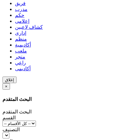
فريق
مدرب
حكم
إعلامى
كشاف لاعبين
إدارى
منظم
أكاديمية
ملعب
متجر
راعي
أكاديمى
إغلاق
×
البحث المتقدم
البحث المتقدم
القسم
التصنيف