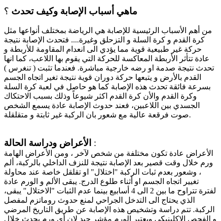
ماهي أسباب الإصابة وكيف تحدث
؟
من أهم الأسباب الرئيسية للإصابة هي الرياضة بمختلف أنواعها مثل
كرة القدم و كرة السلة و التزحلق وغيرة.... فتحدث الإصابة نتيجة
حركة غير طبيعية قوية مما يؤدي الى انعدام المقاومة للأربطة و
عادة تتأثر الأربطة المعاكسة للحركة التي يقوم بها اللاعب، كما انها
تحدث نتيجة صدمة او رضه خارجية مباشرة. فعندما تثبت ( تنغرس )
القدم بالأرض و يتبعها حركة دوران قوية نتيجة تغير اتجاه الجسم
بسرعة فائقة تحدث هذه الإصابة كما هو حاصل في لعبة كرة السلة
وكرة القدم والأن كرة القدم اكثر شيوعاً وذلك بسبب الاحتكاك
الجسدي بين اللاعبين، فعند حدوث الإصابة عادة يسمع الشخص
صوت فرقعة عالية مع شعور بان الركبة غير ثابتة و متقلقلة.
:
الأعراض ودراسة الحالة
الأعراض عادة تكون مختلفة من شخص لآخر ، ومن الأعراض الهامة
ورم خلال وقت قصير بعد الإصابة نتيجة للنزف الداخلي بالركبة، ألم
، وشعور بعدم ثبات الركبة "اختلال" او تقلقل خاصة عند محاولة
تغيير اتجاه الجسم او أثناء طلوع الدرج. يبقى الألم و الورم عادة
لفترة تتراوح ما بين 2 الى 4 أسابيع بينما عدم الثبات "الاختلال" يبقى،
الذي يحتاج الى التدخل الجراحي لمنع حدوث روماتزم لمفصل
الركبة. تتم دراسة وتشخيص هذه الإصابة عن طريق التاريخ المرضي
و الفحص الإكلينيكي ويعتبر الورم مؤشر جيد لان أي ورم يحدث خلال