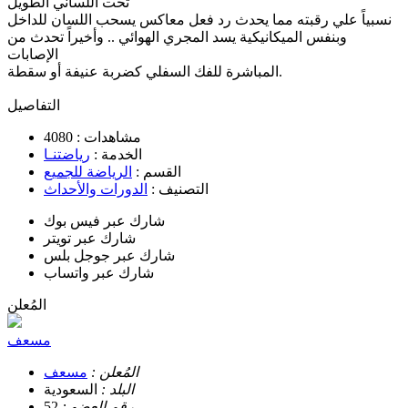
تحت اللساني الطويل
نسبياً علي رقبته مما يحدث رد فعل معاكس يسحب اللسان للداخل
وبنفس الميكانيكية يسد المجري الهوائي .. وأخيراً تحدث من
الإصابات
المباشرة للفك السفلي كضربة عنيفة أو سقطة.
التفاصيل
مشاهدات :
4080
الخدمة :
رياضتنـا
القسم :
الرياضة للجميع
التصنيف :
الدورات والأحداث
شارك عبر فيس بوك
شارك عبر تويتر
شارك عبر جوجل بلس
شارك عبر واتساب
المُعلن
مسعف
المُعلن :
مسعف
البلد :
السعودية
رقم العضو :
52