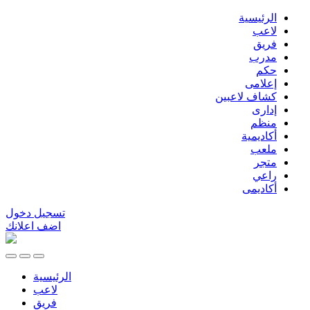
الرئيسية
لاعب
فريق
مدرب
حكم
إعلامى
كشاف لاعبين
إدارى
منظم
أكاديمية
ملعب
متجر
راعي
أكاديمى
تسجيل دخول
اضف اعلانك
الرئيسية
لاعب
فريق