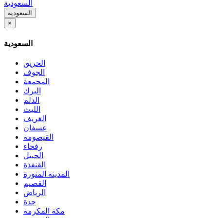
السعودية
السعودية
×
السعودية
الحريق
الجوف
المجمعة
البرك
الدلم
الليث
الغريف
عسفان
القيصومة
رفحاء
الجبيل
القنفذة
المدينة المنورة
القصيم
الرياض
جدة
مكة المكرمة