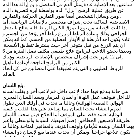
ساعتين بعد الإصابة عادة يمثل الدم في المفصل و يم إزالة هذا الدم
عن طريق عملية الرشح "بزل" الدم بواسطة ابره لتصريف الدم
. ومن وسائل التشخيص أيضا صور التمارين الحركية والتمارين
الانقباضية الساكنة تحت إشراف متخصص بالإصابات الرياضية. أما
إذا كانت الإصابة من نوع التمزق الكلي للرباط فانه يعالج بالتدخل
الجراحي وذلك بإعادة الرباط او زرع رباط آخر يؤخذ من الجسم و
عادة يكون أحد الأربطة او الأوتار العضلية من الجسم، كما انه يمكن
ان يتم الزرع من قبل متوفى آخر حيث يشترط تتطابق الأنسجة.
وبعدها يخضع اللاعب لبرنامج علاج طبيعي مكثف تصل الفترة من 6
إلى 12 شهر تحت إشراف متخصص بالإصابات الرياضية. وهناك
الكثير من البرامج الناجحة لإعادة التأهيل
للرباط الصليبي و التي يتم تطبيقها على المصابين في كل أنحاء
العالم.
:
​بلع اللسان
هي حالة يندفع فيها حذاء لاعب داخل فم لاعب آخر و يقلب لسانه
للداخل فيوقف عمل اللهاة أو لسان المزمار ويسد اللسان المجري
الهوائي (القصبة الهوائية) وغالباً ما تحدث في أولئك الذين تطول
لديهم الغشاء تحت اللسان مما يساعد علي هذا القلب و كيفية
الوقاية تعتمد فقط علي الموقف أما العلاج فيتم سحب اللسان
بطريقة الإصبعين الخطافين (ضم إصبعيك السبابة والوسطي وأعبر
بهما اللسان وشده للأمام) وأوقف النزيف بالعقاقير المتاحة وغالباً ما
يكون علاجها جراحياً .ويمكن أن يحدث عندما يقع لإنسان ذو الغشاء