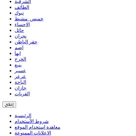
الشرقية
الطائف
تبوك
خميس مشيط
الاحساء
حائل
نجران
حفر الباطن
اضم
ابها
الخرج
ينبع
عسير
عرعر
الباحة
جازان
القريات
إغلاق
الرئيسية
شروط الأستخدام
معاهدة إستخدام الموقع
الاعلانات الممنوعة