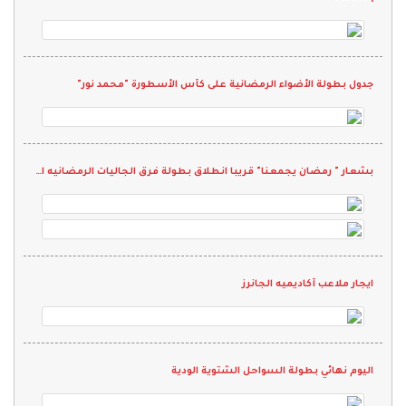
جدول بطولة الأضواء الرمضانية على كأس الأسطورة "محمد نور"
بشعار " رمضان يجمعنا" قريبا انطلاق بطولة فرق الجاليات الرمضانيه الثانيه 2022
ايجار ملاعب أكاديميه الجانرز
اليوم نهائي بطولة السواحل الشتوية الودية