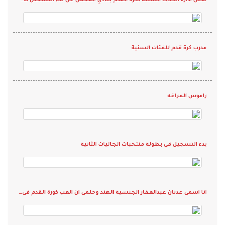
مدرب كرة قدم للفئات السنية
راموس المراغه
بدء التسجيل في بطولة منتخبات الجاليات الثانية
انا اسمي عدنان عبدالغفار الجنسية الهند وحلمي ان العب كورة القدم في نادي واقدم كل م لدي ويارب انها تححق