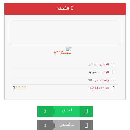
المُعلن
صحفي
المُعلن :
صحفي
البلد :
السعودية
رقم العضو :
104
تقييمات العضو :
0
أعجبنى
0
لم يُعجبنى