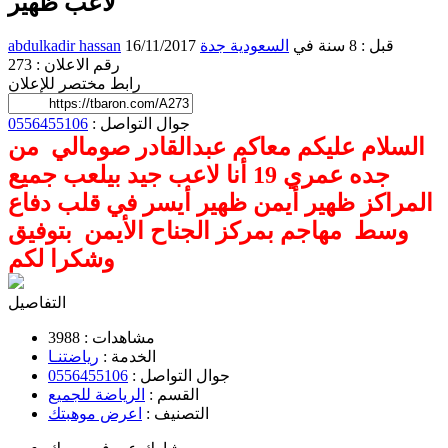
لاعب ظهير
16/11/2017 قبل : 8 سنة
في
السعودية
جدة
abdulkadir hassan
رقم الاعلان : 273
رابط مختصر للإعلان
جوال التواصل :
0556455106
‏السلام عليكم معاكم عبدالقادر صومالي من
جده عمري 19 أنا لاعب جيد بيلعب جميع
المراكز ظهير أيمن ظهير أيسر في قلب دفاع
وسط مهاجم بمركز الجناح الأيمن بتوفيق
وشكرا لكم
التفاصيل
مشاهدات :
3988
الخدمة :
رياضتنـا
جوال التواصل :
0556455106
القسم :
الرياضة للجميع
التصنيف :
اعرض موهبتك