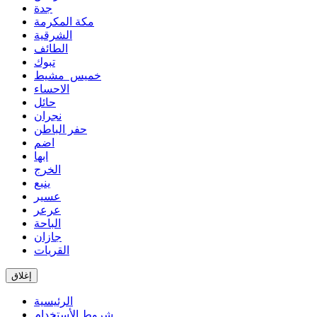
جدة
مكة المكرمة
الشرقية
الطائف
تبوك
خميس مشيط
الاحساء
حائل
نجران
حفر الباطن
اضم
ابها
الخرج
ينبع
عسير
عرعر
الباحة
جازان
القريات
إغلاق
الرئيسية
شروط الأستخدام