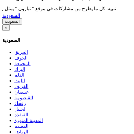
تنبيه: كل ما يطرح من مشاركات في موقع " تبارون " يمثل رأي كاتبه
السعودية
السعودية
×
السعودية
الحريق
الجوف
المجمعة
البرك
الدلم
الليث
الغريف
عسفان
القيصومة
رفحاء
الجبيل
القنفذة
المدينة المنورة
القصيم
الرياض