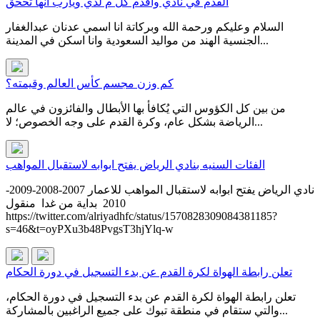
القدم في نادي واقدم كل م لدي ويارب انها تححق
السلام وعليكم ورحمة الله وبركاتة انا اسمي عدنان عبدالغفار
الجنسية الهند من مواليد السعودية وانا اسكن في المدينة...
كم وزن مجسم كأس العالم وقيمته؟
من بين كل الكؤوس التي يُكافأ بها الأبطال والفائزون في عالم
الرياضة بشكل عام، وكرة القدم على وجه الخصوص؛ لا...
الفئات السنيه بنادي الرياض يفتح ابوابه لاستقبال المواهب
نادي الرياض يفتح ابوابه لاستقبال المواهب للاعمار 2007-2008-2009-
2010 بداية من غدا منقول
https://twitter.com/alriyadhfc/status/1570828309084381185?
s=46&t=oyPXu3b48PvgsT3hjYlq-w
تعلن رابطة الهواة لكرة القدم عن بدء التسجيل في دورة الحكام
تعلن رابطة الهواة لكرة القدم عن بدء التسجيل في دورة الحكام،
والتي ستقام في منطقة تبوك على جميع الراغبين بالمشاركة...