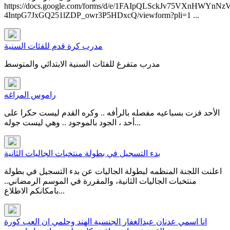
https://docs.google.com/forms/d/e/1FAIpQLSckJv75VXnHWYnNz
4IntpG7JxGQ251lZDP_owr3P5HDxcQ/viewform?pli=1 ...
مدرب كرة قدم للفئات السنية
مدرب متفرغ للفئات السنية الابتدائي والمتوسط
راموس المراغه
الأحد فزت بسباعيه مفصله بالرأفه .. وكره القدم ليست حكرا على
أحد ، الجود بالموجود .. وهي ليست جوله...
بدء التسجيل في بطولة منتخبات الجاليات الثانية
اعلنت اللجنة المنظمه لبطولة الجاليات عن بدء التسجيل في بطولة
منتخبات الجاليات الثانية، والمقررة في الموسم الرمضاني..
بامكانكم الاطلاع...
انا اسمي عدنان عبدالغفار الجنسية الهند وحلمي ان العب كورة