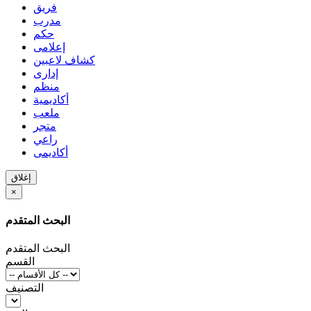
فريق
مدرب
حكم
إعلامى
كشاف لاعبين
إدارى
منظم
أكاديمية
ملعب
متجر
راعي
أكاديمى
إغلاق
×
البحث المتقدم
البحث المتقدم
القسم
التصنيف