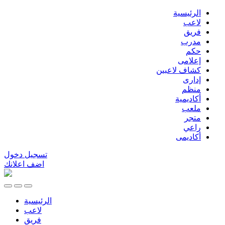
الرئيسية
لاعب
فريق
مدرب
حكم
إعلامى
كشاف لاعبين
إدارى
منظم
أكاديمية
ملعب
متجر
راعي
أكاديمى
تسجيل دخول
اضف اعلانك
الرئيسية
لاعب
فريق