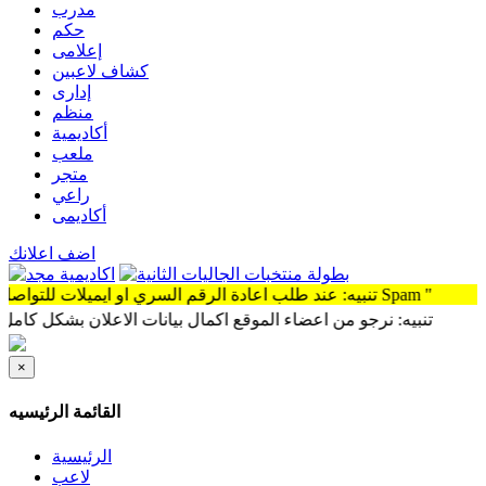
مدرب
حكم
إعلامى
كشاف لاعبين
إدارى
منظم
أكاديمية
ملعب
متجر
راعي
أكاديمى
اضف اعلانك
تنبيه: عند طلب اعادة الرقم السري او ايميلات للتواصل سوف توجد الرساله Spam "
تنبيه: نرجو من اعضاء الموقع اكمال بيانات الاعلان بشكل كامل وذلك 
×
القائمة الرئيسيه
الرئيسية
لاعب