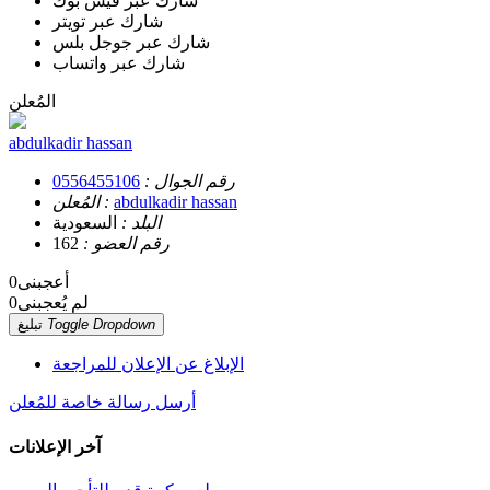
شارك عبر فيس بوك
شارك عبر تويتر
شارك عبر جوجل بلس
شارك عبر واتساب
المُعلن
abdulkadir hassan
رقم الجوال :
0556455106
abdulkadir hassan
المُعلن :
البلد :
السعودية
رقم العضو :
162
أعجبنى
0
لم يُعجبنى
0
Toggle Dropdown
تبليغ
الإبلاغ عن الإعلان للمراجعة
أرسل رسالة خاصة للمُعلن
آخر الإعلانات