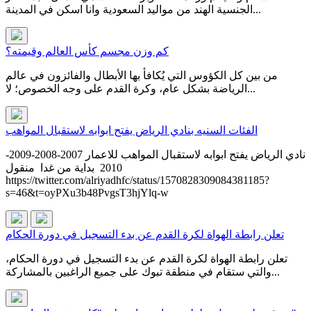
الجنسية الهند من مواليد السعودية وانا اسكن في المدينة...
كم وزن مجسم كأس العالم وقيمته؟
من بين كل الكؤوس التي يُكافأ بها الأبطال والفائزون في عالم
الرياضة بشكل عام، وكرة القدم على وجه الخصوص؛ لا...
الفئات السنيه بنادي الرياض يفتح ابوابه لاستقبال المواهب
نادي الرياض يفتح ابوابه لاستقبال المواهب للاعمار 2007-2008-2009-
2010 بداية من غدا منقول
https://twitter.com/alriyadhfc/status/1570828309084381185?
s=46&t=oyPXu3b48PvgsT3hjYlq-w
تعلن رابطة الهواة لكرة القدم عن بدء التسجيل في دورة الحكام
تعلن رابطة الهواة لكرة القدم عن بدء التسجيل في دورة الحكام،
والتي ستقام في منطقة تبوك على جميع الراغبين بالمشاركة...