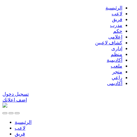
الرئيسية
لاعب
فريق
مدرب
حكم
إعلامى
كشاف لاعبين
إدارى
منظم
أكاديمية
ملعب
متجر
راعي
أكاديمى
تسجيل دخول
اضف اعلانك
الرئيسية
لاعب
فريق