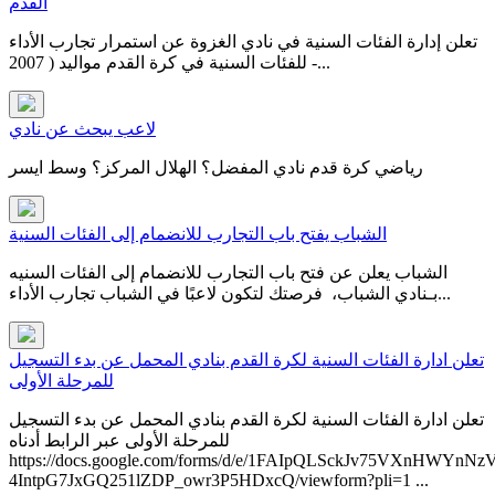
القدم
تعلن إدارة الفئات السنية في نادي الغزوة عن استمرار تجارب الأداء
للفئات السنية في كرة القدم مواليد ( 2007 -...
لاعب يبحث عن نادي
رياضي كرة قدم نادي المفضل؟ الهلال المركز؟ وسط ايسر
الشباب يفتح باب التجارب للانضمام إلى الفئات السنية
الشباب يعلن عن فتح باب التجارب للانضمام إلى الفئات السنيه
بـنادي الشباب، فرصتك لتكون لاعبًا في ⁧‫الشباب‬⁩ ‏تجارب الأداء...
تعلن ادارة الفئات السنية لكرة القدم بنادي المحمل عن بدء التسجيل
للمرحلة الأولى
تعلن ادارة الفئات السنية لكرة القدم بنادي المحمل عن بدء التسجيل
للمرحلة الأولى عبر الرابط أدناه​
https://docs.google.com/forms/d/e/1FAIpQLSckJv75VXnHWYnNz
4IntpG7JxGQ251lZDP_owr3P5HDxcQ/viewform?pli=1 ...