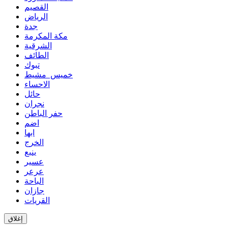
القصيم
الرياض
جدة
مكة المكرمة
الشرقية
الطائف
تبوك
خميس مشيط
الاحساء
حائل
نجران
حفر الباطن
اضم
ابها
الخرج
ينبع
عسير
عرعر
الباحة
جازان
القريات
إغلاق