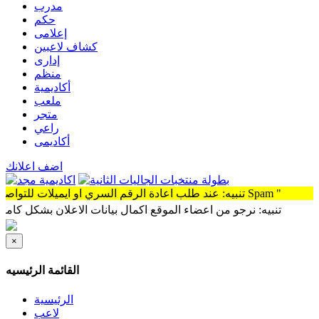
مدرب
حكم
إعلامى
كشاف لاعبين
إدارى
منظم
أكاديمية
ملعب
متجر
راعي
أكاديمى
اضف اعلانك
تنبيه: عند طلب اعادة الرقم السري او ايميلات للتواصل سوف توجد الرساله Spam "
تنبيه: نرجو من اعضاء الموقع اكمال بيانات الاعلان بشكل كامل وذلك 
×
القائمة الرئيسيه
الرئيسية
لاعب