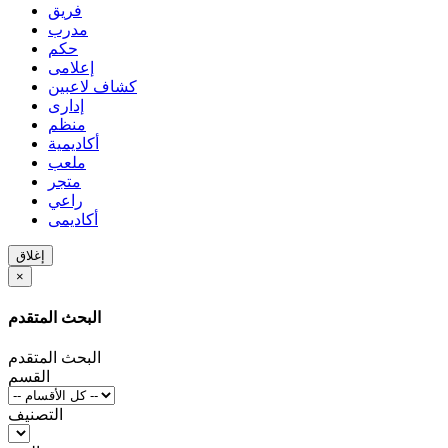
فريق
مدرب
حكم
إعلامى
كشاف لاعبين
إدارى
منظم
أكاديمية
ملعب
متجر
راعي
أكاديمى
إغلاق
×
البحث المتقدم
البحث المتقدم
القسم
التصنيف