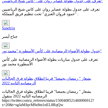
تعرف على جدول بطولة عصاير روان على "كاس شيخ الرياضيين"
تعرف على جدول بطولة عصاير روان على كاس شيخ الرياضيين
"حمود فروان العنزي" تحت تنظيم فريق المملكة .
Saəeh1q
جناح أيسر
جدول بطولة الأضواء الرمضانية على كأس الأسطورة "محمد نور"
تعرف على جدول مباريات بطولة الأضواء الرمضانية على كأس
الأسطورة محمد نور
بشعار " رمضان يجمعنا" قريبا انطلاق بطولة فرق الجاليات
الرمضانيه الثانيه 2022
بشعار " رمضان يجمعنا" قريبا انطلاق بطولة فرق الجاليات
الرمضانيه الثانيه 2022 منقول
https://twitter.com/a_referees/status/1500408521460006912?
s=20&t=sgJaMJqvM9z8m1nEL8RqQw