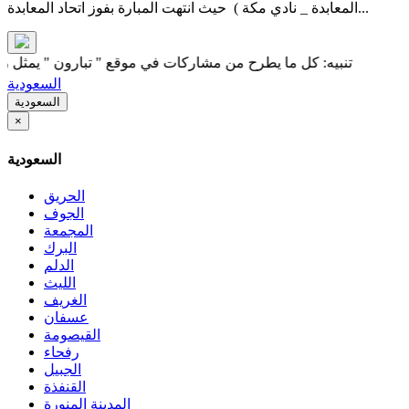
المعابدة _ نادي مكة ) حيث انتهت المبارة بفوز اتحاد المعابدة...
تنبيه: كل ما يطرح من مشاركات في موقع " تبارون " يمثل رأي كاتبه
السعودية
السعودية
×
السعودية
الحريق
الجوف
المجمعة
البرك
الدلم
الليث
الغريف
عسفان
القيصومة
رفحاء
الجبيل
القنفذة
المدينة المنورة