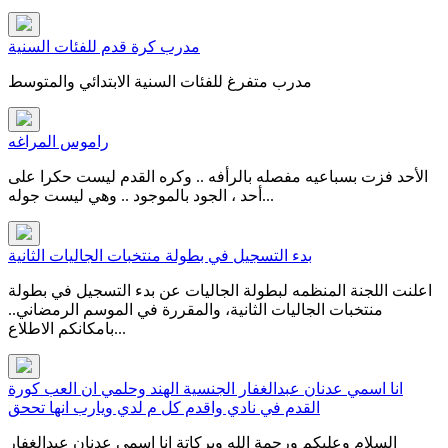
مدرب كرة قدم للفئات السنية
مدرب متفرغ للفئات السنية الابتدائي والمتوسط
راموس المراغه
الأحد فزت بسباعيه مفصله بالرأفه .. وكره القدم ليست حكرا على
أحد ، الجود بالموجود .. وهي ليست جوله...
بدء التسجيل في بطولة منتخبات الجاليات الثانية
اعلنت اللجنة المنظمه لبطولة الجاليات عن بدء التسجيل في بطولة
منتخبات الجاليات الثانية، والمقررة في الموسم الرمضاني..
بامكانكم الاطلاع...
انا اسمي عدنان عبدالغفار الجنسية الهند وحلمي ان العب كورة
القدم في نادي واقدم كل م لدي ويارب انها تححق
السلام وعليكم ورحمة الله وبركاتة انا اسمي عدنان عبدالغفار