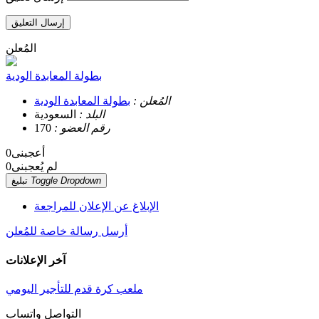
إرسال التعليق
المُعلن
بطولة المعابدة الودية
المُعلن :
بطولة المعابدة الودية
البلد :
السعودية
رقم العضو :
170
أعجبنى
0
لم يُعجبنى
0
Toggle Dropdown
تبليغ
الإبلاغ عن الإعلان للمراجعة
أرسل رسالة خاصة للمُعلن
آخر الإعلانات
ملعب كرة قدم للتأجير اليومي
التواصل واتساب