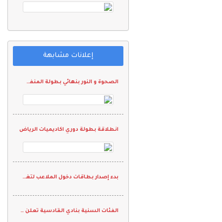
إعلانات مشابهة
الصحوة و النور بنهائي بطولة المنفش التنشيطية الآولى
انطلاقة بطولة دوري اكاديميات الرياض
بدء إصدار بطاقات دخول الملاعب لتغطية مباريات لدوري جميل
الفئات السنية بنادي القادسية تعلن عن بطولة ودية للمستجدين