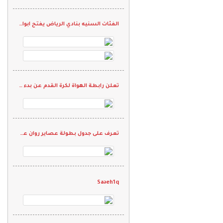
الفئات السنيه بنادي الرياض يفتح ابوابه لاستقبال المواهب
تعلن رابطة الهواة لكرة القدم عن بدء التسجيل في دورة الحكام
تعرف على جدول بطولة عصاير روان على "كاس شيخ الرياضيين"
Saəeh1q