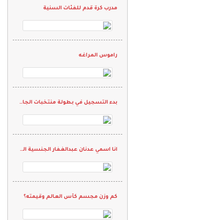
مدرب كرة قدم للفئات السنية
راموس المراغه
بدء التسجيل في بطولة منتخبات الجاليات الثانية
انا اسمي عدنان عبدالغفار الجنسية الهند وحلمي ان العب كورة القدم في نادي واقدم كل م لدي ويارب انها تححق
كم وزن مجسم كأس العالم وقيمته؟