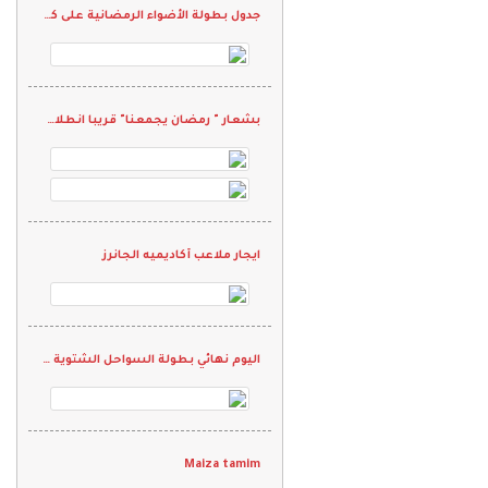
جدول بطولة الأضواء الرمضانية على كأس الأسطورة "محمد نور"
بشعار " رمضان يجمعنا" قريبا انطلاق بطولة فرق الجاليات الرمضانيه الثانيه 2022
ايجار ملاعب أكاديميه الجانرز
اليوم نهائي بطولة السواحل الشتوية الودية
Maiza tamim