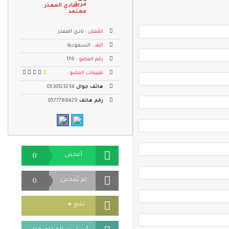
نادي المعذر
المُعلن :
نادي المعذر
البلد :
السعودية
رقم العضو :
176
تقييمات العضو :
هاتف جوال
0530123234
رقم هاتف
0577788429
0
أعجبنى
0
لم يُعجبنى
Toggle Dropdown
تبليغ