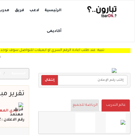
الرئيسية
لاعب
فريق
مدرب
أكاديمى
تنبيه: عند طلب اعادة الرقم السري او ايميلات للتواصل سوف توجد الرساله Spam "
تنبيه: نرجو
الرئيسية
ال
إنتقال
تقرير مب
عالم التدريب
الرياضة للجميع
نادي المع
رقم الاعلان : 322