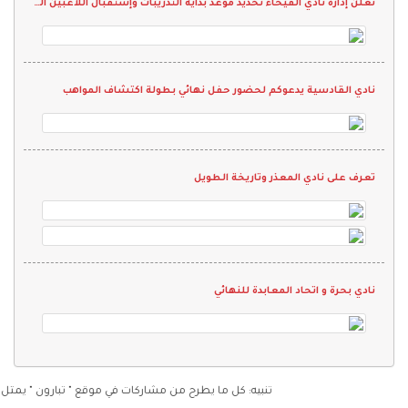
تعلن إدارة نادي الفيحاء تحديد موعد بداية التدريبات وإستقبال اللاعبين المستجدين لدرجة الشباب
نادي القادسية يدعوكم لحضور حفل نهائي بطولة اكتشاف المواهب
تعرف على نادي المعذر وتاريخة الطويل
نادي بحرة و اتحاد المعابدة للنهائي
تنبيه: كل ما يطرح من مشاركات في موقع " تبارون " يمثل رأي كات