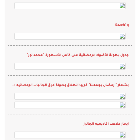
Saəeh1q
جدول بطولة الأضواء الرمضانية على كأس الأسطورة "محمد نور"
بشعار " رمضان يجمعنا" قريبا انطلاق بطولة فرق الجاليات الرمضانيه الثانيه 2022
ايجار ملاعب أكاديميه الجانرز