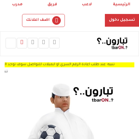
الرئيسية
لاعب
فريق
مدرب
تسجيل دخول
اضف اعلانك
تنبيه: عند طلب اعادة الرقم السري او ايميلات للتواصل سوف توجد الرساله Spam "
تنبيه: نرجو