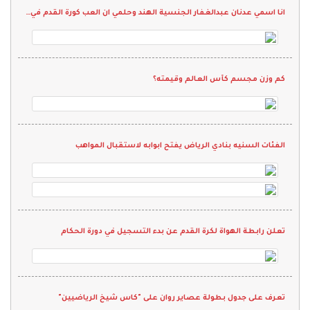
انا اسمي عدنان عبدالغفار الجنسية الهند وحلمي ان العب كورة القدم في نادي واقدم كل م لدي ويارب انها تححق
كم وزن مجسم كأس العالم وقيمته؟
الفئات السنيه بنادي الرياض يفتح ابوابه لاستقبال المواهب
تعلن رابطة الهواة لكرة القدم عن بدء التسجيل في دورة الحكام
تعرف على جدول بطولة عصاير روان على "كاس شيخ الرياضيين"