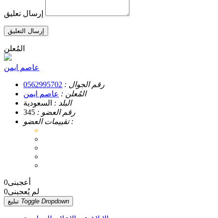
إرسال تعليق
إرسال التعليق
المُعلن
عاصم ايمن
رقم الجوال :
0562995702
المُعلن :
عاصم ايمن
البلد :
السعودية
رقم العضو :
345
تقييمات العضو :
أعجبنى
0
لم يُعجبنى
0
Toggle Dropdown
تبليغ