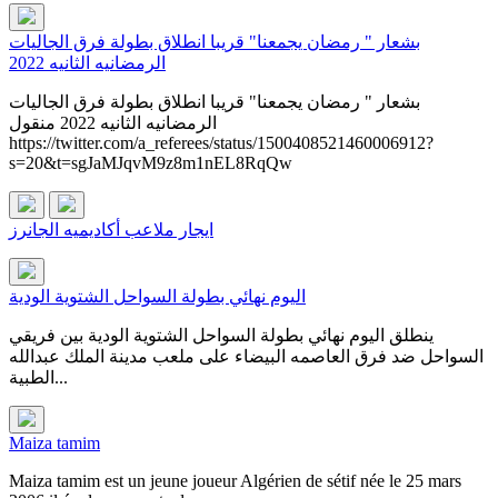
بشعار " رمضان يجمعنا" قريبا انطلاق بطولة فرق الجاليات
الرمضانيه الثانيه 2022
بشعار " رمضان يجمعنا" قريبا انطلاق بطولة فرق الجاليات
الرمضانيه الثانيه 2022 منقول
https://twitter.com/a_referees/status/1500408521460006912?
s=20&t=sgJaMJqvM9z8m1nEL8RqQw
ايجار ملاعب أكاديميه الجانرز
اليوم نهائي بطولة السواحل الشتوية الودية
ينطلق اليوم نهائي بطولة السواحل الشتوية الودية بين فريقي
السواحل ضد فرق العاصمه البيضاء على ملعب مدينة الملك عبدالله
الطبية...
Maiza tamim
Maiza tamim est un jeune joueur Algérien de sétif née le 25 mars