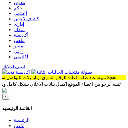
مدرب
حكم
إعلامى
كشاف لاعبين
إدارى
منظم
أكاديمية
ملعب
متجر
راعي
أكاديمى
اضف اعلانك
عادة الرقم السري او ايميلات للتواصل سوف توجد الرساله Spam "
بيه: نرجو من اعضاء الموقع اكمال بيانات الاعلان بشكل كامل وذلك لمشا
×
القائمة الرئيسيه
الرئيسية
لاعب