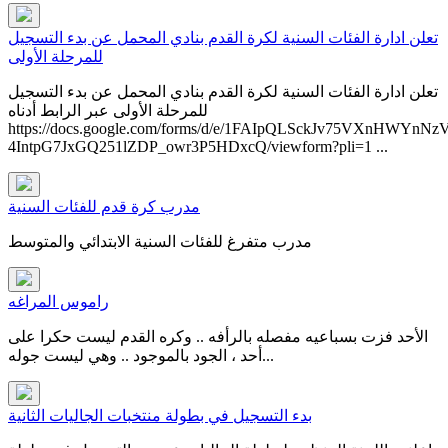
تعلن ادارة الفئات السنية لكرة القدم بنادي المحمل عن بدء التسجيل
للمرحلة الأولى
تعلن ادارة الفئات السنية لكرة القدم بنادي المحمل عن بدء التسجيل
للمرحلة الأولى عبر الرابط أدناه​
https://docs.google.com/forms/d/e/1FAIpQLSckJv75VXnHWYnNz
4IntpG7JxGQ251lZDP_owr3P5HDxcQ/viewform?pli=1 ...
مدرب كرة قدم للفئات السنية
مدرب متفرغ للفئات السنية الابتدائي والمتوسط
راموس المراغه
الأحد فزت بسباعيه مفصله بالرأفه .. وكره القدم ليست حكرا على
أحد ، الجود بالموجود .. وهي ليست جوله...
بدء التسجيل في بطولة منتخبات الجاليات الثانية