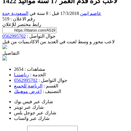
لاعب كرة قدم العمر 17 سنة مواليد 1422
عاصم ايمن
17/3/2018 قبل : 8 سنة
في
السعودية
جدة
رقم الاعلان : 519
رابط مختصر للإعلان
جوال التواصل :
0562995702
لاعب محور و وسط لعبت في العديد من الاكاديميات من قبل
التفاصيل
مشاهدات :
2654
الخدمة :
رياضتنـا
جوال التواصل :
0562995702
القسم :
الرياضة للجميع
التصنيف :
اعرض موهبتك
شارك عبر فيس بوك
شارك عبر تويتر
شارك عبر جوجل بلس
شارك عبر واتساب