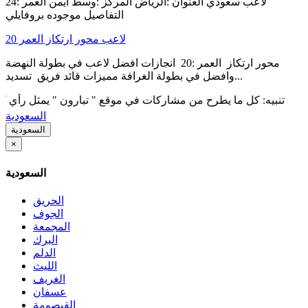
لاعب سعودي العنوان :الرياض المركز :وسط ايمن العمر :24
التفاصيل موجوده بروفايلي
لاعب محور ارتكاز العمر 20
محور ارتكاز العمر :20 انجازات افضل لاعب في بطولة النهضة
وافضل في بطولة الغرافة مميزات قائد فريق تسديد...
نبيه: كل ما يطرح من مشاركات في موقع " تبارون " يمثل رأي كاتبه فقط
السعودية
السعودية
×
السعودية
الحريق
الجوف
المجمعة
البرك
الدلم
الليث
الغريف
عسفان
القيصومة