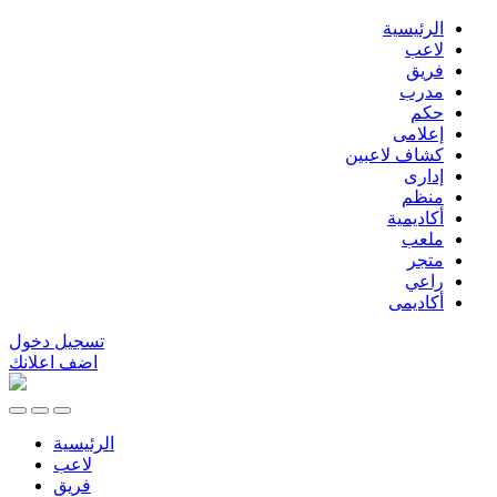
الرئيسية
لاعب
فريق
مدرب
حكم
إعلامى
كشاف لاعبين
إدارى
منظم
أكاديمية
ملعب
متجر
راعي
أكاديمى
تسجيل دخول
اضف اعلانك
الرئيسية
لاعب
فريق