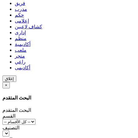
فريق
مدرب
حكم
إعلامى
كشاف لاعبين
إدارى
منظم
أكاديمية
ملعب
متجر
راعي
أكاديمى
إغلاق
×
البحث المتقدم
البحث المتقدم
القسم
التصنيف