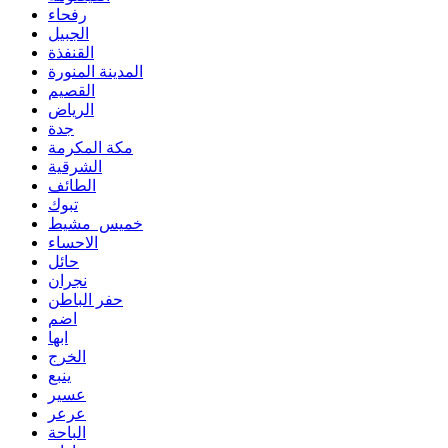
رفحاء
الجبيل
القنفذة
المدينة المنورة
القصيم
الرياض
جدة
مكة المكرمة
الشرقية
الطائف
تبوك
خميس مشيط
الاحساء
حائل
نجران
حفر الباطن
اضم
ابها
الخرج
ينبع
عسير
عرعر
الباحة