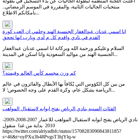
اعلنت اللجنة المنظمه لبطولة الجاليات عن بدء التسجيل في بطولة
منتخبات الجاليات الثانية، والمقررة في الموسم الرمضاني..
بامكانكم الاطلاع...
انا اسمي عدنان عبدالغفار الجنسية الهند وحلمي ان العب كورة
القدم في نادي واقدم كل م لدي ويارب انها تححق
السلام وعليكم ورحمة الله وبركاتة انا اسمي عدنان عبدالغفار
الجنسية الهند من مواليد السعودية وانا اسكن في المدينة...
كم وزن مجسم كأس العالم وقيمته؟
من بين كل الكؤوس التي يُكافأ بها الأبطال والفائزون في عالم
الرياضة بشكل عام، وكرة القدم على وجه الخصوص؛ لا...
الفئات السنيه بنادي الرياض يفتح ابوابه لاستقبال المواهب
نادي الرياض يفتح ابوابه لاستقبال المواهب للاعمار 2007-2008-2009-
2010 بداية من غدا منقول
https://twitter.com/alriyadhfc/status/1570828309084381185?
s=46&t=oyPXu3b48PvgsT3hjYlq-w