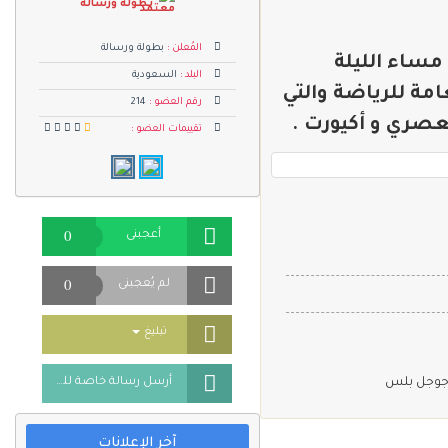
بطولة ورسالة
المُعلن :
بطولة ورسالة
ساء الليلة
البلد :
السعودية
عامة للرياضة والتي
رقم العضو :
214
عصري و أكيورت .
تقييمات العضو :
0
أعجبنى
0
لم يُعجبنى
Toggle Dropdown
تبليغ
جوجل بلس
أرسل رسالة خاصة للمُعلن
آخر الإعلانات