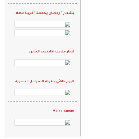
بشعار " رمضان يجمعنا" قريبا انطلاق بطولة فرق الجاليات الرمضانيه الثانيه 2022
ايجار ملاعب أكاديميه الجانرز
اليوم نهائي بطولة السواحل الشتوية الودية
Maiza tamim