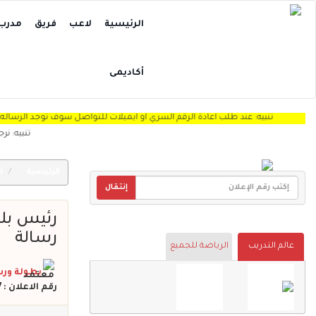
الرئيسية
لاعب
فريق
مدرب
أكاديمى
تنبيه: عند طلب اعادة الرقم السري او ايميلات للتواصل سوف توجد الرساله Spam "
تنبيه: نرجو من اعض
الرئيسية
ال
إنتقال
رئيس بل‫
رسالة
عالم التدريب
الرياضة للجميع
بطولة ورس
رقم الاعلان : 547