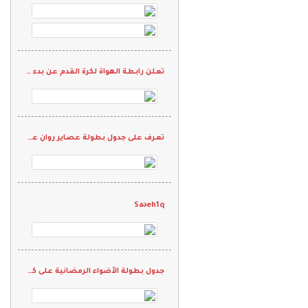
تعلن رابطة الهواة لكرة القدم عن بدء التسجيل في دورة الحكام
تعرف على جدول بطولة عصاير روان على "كاس شيخ الرياضيين"
Saəeh1q
جدول بطولة الأضواء الرمضانية على كأس الأسطورة "محمد نور"