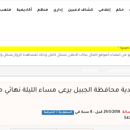
حكم
إعلامى
كشاف لاعبين
إدارى
منظم
أكاديمية
ملعب
اء الموقع اكمال بيانات الاعلان بشكل كامل وذلك لمشاهدة الزوار بشكل واضح، حيث تعت
رياضة للجميع
اخبار عامة
دية محافظة الجبيل يرعى مساء الليلة نهائي م
الة
29/3/2018 قبل : 8 سنة
في
السعودية
الشرقية