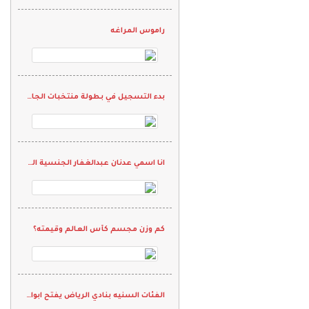
راموس المراغه
بدء التسجيل في بطولة منتخبات الجاليات الثانية
انا اسمي عدنان عبدالغفار الجنسية الهند وحلمي ان العب كورة القدم في نادي واقدم كل م لدي ويارب انها تححق
كم وزن مجسم كأس العالم وقيمته؟
الفئات السنيه بنادي الرياض يفتح ابوابه لاستقبال المواهب