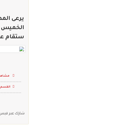
يرعى الم
الخميس ‫‬‫
ستقام على
مشاهدا
القسم 
شارك عبر فيس