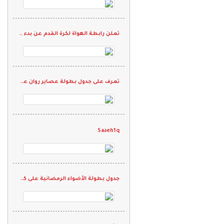
تعلن رابطة الهواة لكرة القدم عن بدء التسجيل في دورة الحكام
تعرف على جدول بطولة عصاير روان على "كاس شيخ الرياضيين"
Saəeh1q
جدول بطولة الأضواء الرمضانية على كأس الأسطورة "محمد نور"