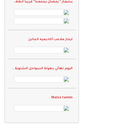
بشعار " رمضان يجمعنا" قريبا انطلاق بطولة فرق الجاليات الرمضانيه الثانيه 2022
ايجار ملاعب أكاديميه الجانرز
اليوم نهائي بطولة السواحل الشتوية الودية
Maiza tamim