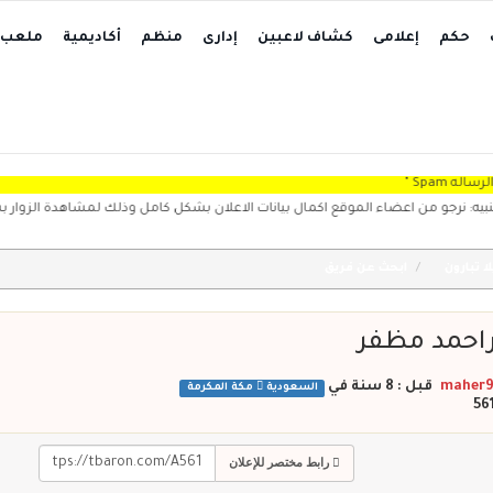
حكم
إعلامى
كشاف لاعبين
إدارى
منظم
أكاديمية
ملعب
و من اعضاء الموقع اكمال بيانات الاعلان بشكل كامل وذلك لمشاهدة الزوار بشكل واضح،
ا تبارون
ابحث عن فريق
راحمد مظفر
maher9
في
السعودية
مكة المكرمة
رابط مختصر للإعلان