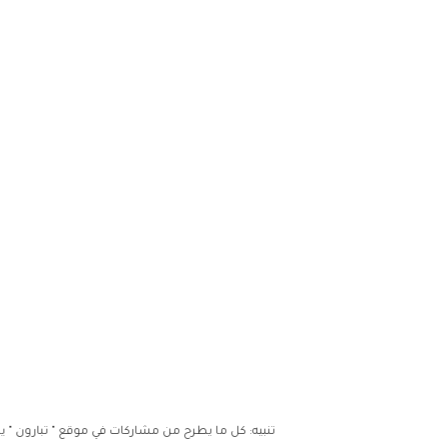
تنبيه: كل ما يطرح من مشاركات في موقع " تبارون " يمثل رأي ك