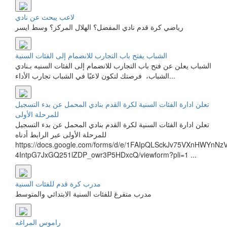
لاعب يبحث عن نادي
رياضي كرة قدم نادي المفضل؟ الهلال المركز؟ وسط ايسر
الشباب يفتح باب التجارب للانضمام إلى الفئات السنية
الشباب يعلن عن فتح باب التجارب للانضمام إلى الفئات السنيه بـنادي
الشباب، فرصتك لتكون لاعبًا في ⁧‫الشباب‬⁩ ‏تجارب الأداء...
تعلن ادارة الفئات السنية لكرة القدم بنادي المحمل عن بدء التسجيل
للمرحلة الأولى
تعلن ادارة الفئات السنية لكرة القدم بنادي المحمل عن بدء التسجيل
للمرحلة الأولى عبر الرابط أدناه​
https://docs.google.com/forms/d/e/1FAIpQLSckJv75VXnHWYnNz
4IntpG7JxGQ251lZDP_owr3P5HDxcQ/viewform?pli=1 ...
مدرب كرة قدم للفئات السنية
مدرب متفرغ للفئات السنية الابتدائي والمتوسط
راموس المراغه