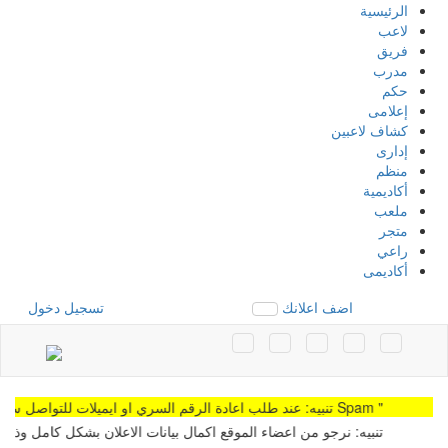
الرئيسية
لاعب
فريق
مدرب
حكم
إعلامى
كشاف لاعبين
إدارى
منظم
أكاديمية
ملعب
متجر
راعي
أكاديمى
اضف اعلانك
تسجيل دخول
تنبيه: عند طلب اعادة الرقم السري او ايميلات للتواصل سوف توجد الرساله Spam "
تنبيه: نرجو من اعضاء الموقع اكمال بيانات الاعلان بشكل كامل وذلك لمشاه