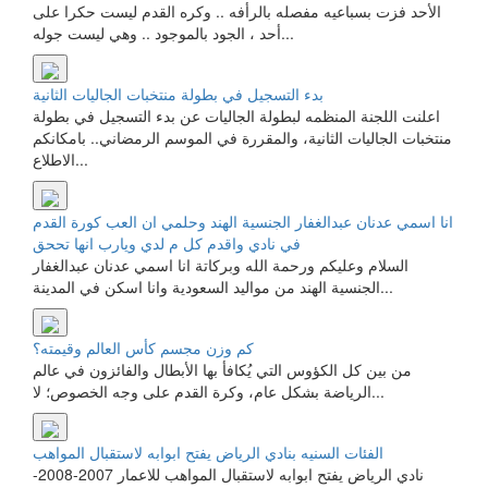
الأحد فزت بسباعيه مفصله بالرأفه .. وكره القدم ليست حكرا على
أحد ، الجود بالموجود .. وهي ليست جوله...
بدء التسجيل في بطولة منتخبات الجاليات الثانية
اعلنت اللجنة المنظمه لبطولة الجاليات عن بدء التسجيل في بطولة
منتخبات الجاليات الثانية، والمقررة في الموسم الرمضاني.. بامكانكم
الاطلاع...
انا اسمي عدنان عبدالغفار الجنسية الهند وحلمي ان العب كورة القدم
في نادي واقدم كل م لدي ويارب انها تححق
السلام وعليكم ورحمة الله وبركاتة انا اسمي عدنان عبدالغفار
الجنسية الهند من مواليد السعودية وانا اسكن في المدينة...
كم وزن مجسم كأس العالم وقيمته؟
من بين كل الكؤوس التي يُكافأ بها الأبطال والفائزون في عالم
الرياضة بشكل عام، وكرة القدم على وجه الخصوص؛ لا...
الفئات السنيه بنادي الرياض يفتح ابوابه لاستقبال المواهب
نادي الرياض يفتح ابوابه لاستقبال المواهب للاعمار 2007-2008-