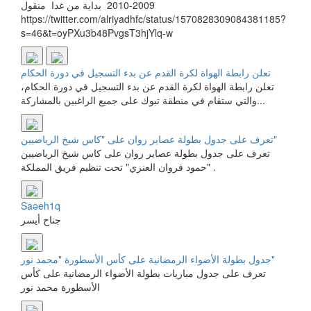
2009-2010 بداية من غدا منقول
https://twitter.com/alriyadhfc/status/1570828309084381185?
s=46&t=oyPXu3b48PvgsT3hjYlq-w
تعلن رابطة الهواة لكرة القدم عن بدء التسجيل في دورة الحكام
تعلن رابطة الهواة لكرة القدم عن بدء التسجيل في دورة الحكام،
والتي ستقام في منطقة تبوك على جميع الراغبين بالمشاركة...
تعرف على جدول بطولة عصاير روان على "كاس شيخ الرياضيين"
تعرف على جدول بطولة عصاير روان على كاس شيخ الرياضيين
"حمود فروان العنزي" تحت تنظيم فريق المملكة .
Saəeh1q
جناح أيسر
جدول بطولة الأضواء الرمضانية على كأس الأسطورة "محمد نور"
تعرف على جدول مباريات بطولة الأضواء الرمضانية على كأس
الأسطورة محمد نور