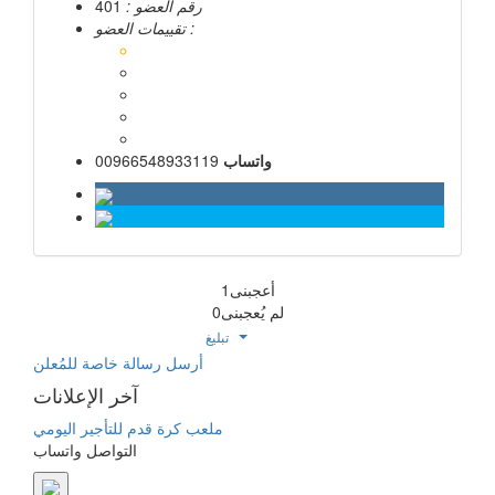
رقم العضو :
401
تقييمات العضو :
واتساب
00966548933119
أعجبنى
1
لم يُعجبنى
0
Toggle Dropdown
تبليغ
أرسل رسالة خاصة للمُعلن
آخر الإعلانات
ملعب كرة قدم للتأجير اليومي
التواصل واتساب