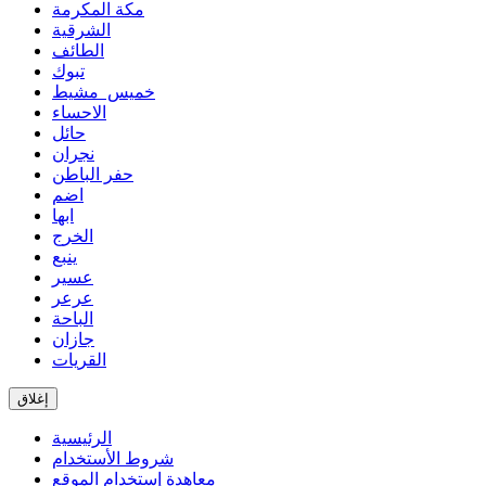
مكة المكرمة
الشرقية
الطائف
تبوك
خميس مشيط
الاحساء
حائل
نجران
حفر الباطن
اضم
ابها
الخرج
ينبع
عسير
عرعر
الباحة
جازان
القريات
إغلاق
الرئيسية
شروط الأستخدام
معاهدة إستخدام الموقع