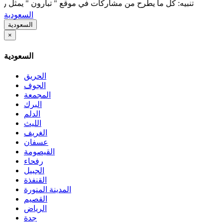
تنبيه: كل ما يطرح من مشاركات في موقع " تبارون " يمثل رأي كاتبه 
السعودية
السعودية
×
السعودية
الحريق
الجوف
المجمعة
البرك
الدلم
الليث
الغريف
عسفان
القيصومة
رفحاء
الجبيل
القنفذة
المدينة المنورة
القصيم
الرياض
جدة