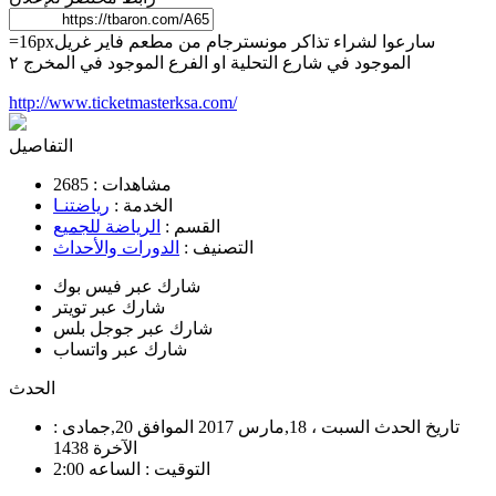
=16pxسارعوا لشراء تذاكر مونسترجام من مطعم فاير غريل
الموجود في شارع التحلية او الفرع الموجود في المخرج ٢
http://www.ticketmasterksa.com/
التفاصيل
مشاهدات :
2685
الخدمة :
رياضتنـا
القسم :
الرياضة للجميع
التصنيف :
الدورات والأحداث
شارك عبر فيس بوك
شارك عبر تويتر
شارك عبر جوجل بلس
شارك عبر واتساب
الحدث
: تاريخ الحدث
السبت ، 18,مارس 2017 الموافق 20,جمادى
الآخرة 1438
التوقيت :
الساعه 2:00