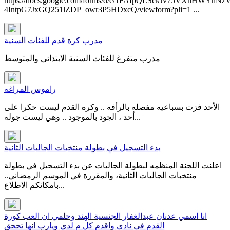
https://docs.google.com/forms/d/e/1FAIpQLSckJv75VXnHWYnNz
4IntpG7JxGQ251lZDP_owr3P5HDxcQ/viewform?pli=1 ...
مدرب كرة قدم للفئات السنية
مدرب متفرغ للفئات السنية الابتدائي والمتوسط
راموس المراغه
الأحد فزت بسباعيه مفصله بالرأفه .. وكره القدم ليست حكرا على
أحد ، الجود بالموجود .. وهي ليست جوله...
بدء التسجيل في بطولة منتخبات الجاليات الثانية
اعلنت اللجنة المنظمه لبطولة الجاليات عن بدء التسجيل في بطولة
منتخبات الجاليات الثانية، والمقررة في الموسم الرمضاني..
بامكانكم الاطلاع...
انا اسمي عدنان عبدالغفار الجنسية الهند وحلمي ان العب كورة
القدم في نادي واقدم كل م لدي ويارب انها تححق