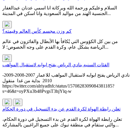
السلام وعليكم ورحمة الله وبركاتة انا اسمي عدنان عبدالغفار
الجنسية الهند من مواليد السعودية وانا اسكن في المدينة...
كم وزن مجسم كأس العالم وقيمته؟
من بين كل الكؤوس التي يُكافأ بها الأبطال والفائزون في عالم
الرياضة بشكل عام، وكرة القدم على وجه الخصوص؛ لا...
الفئات السنيه بنادي الرياض يفتح ابوابه لاستقبال المواهب
نادي الرياض يفتح ابوابه لاستقبال المواهب للاعمار 2007-2008-2009-
2010 بداية من غدا منقول
https://twitter.com/alriyadhfc/status/1570828309084381185?
s=46&t=oyPXu3b48PvgsT3hjYlq-w
تعلن رابطة الهواة لكرة القدم عن بدء التسجيل في دورة الحكام
تعلن رابطة الهواة لكرة القدم عن بدء التسجيل في دورة الحكام،
والتي ستقام في منطقة تبوك على جميع الراغبين بالمشاركة...