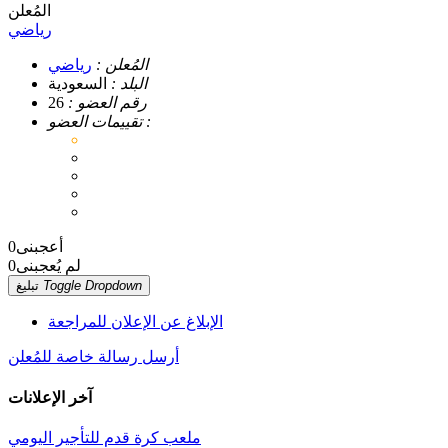
المُعلن
رياضي
المُعلن :
رياضي
البلد :
السعودية
رقم العضو :
26
تقييمات العضو :
أعجبنى
0
لم يُعجبنى
0
Toggle Dropdown
تبليغ
الإبلاغ عن الإعلان للمراجعة
أرسل رسالة خاصة للمُعلن
آخر الإعلانات
ملعب كرة قدم للتأجير اليومي