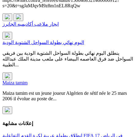
https://twitter.com/a_referees/status/1500408521460006912?
s=20&t=sgJaMJqvM9z8m1nEL8RqQw
ايجار ملاعب أكاديميه الجانرز
اليوم نهائي بطولة السواحل الشتوية الودية
ينطلق اليوم نهائي بطولة السواحل الشتوية الودية بين فريقي
السواحل ضد فرق العاصمه البيضاء على ملعب مدينة الملك عبدالله
الطبية...
Maiza tamim
Maiza tamim est un jeune joueur Algérien de sétif née le 25 mars
2006 il évolue au poste de...
إعلانات مشابهة
انطلاق بطولة عربية لكرة القدم التفاعلية FIFA 17 في الرياض