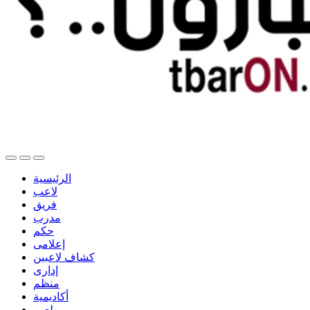
الرئيسية
لاعب
فريق
مدرب
حكم
إعلامى
كشاف لاعبين
إدارى
منظم
أكاديمية
ملعب