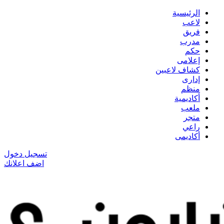
الرئيسية
لاعب
فريق
مدرب
حكم
إعلامى
كشاف لاعبين
إدارى
منظم
أكاديمية
ملعب
متجر
راعي
أكاديمى
تسجيل دخول
اضف اعلانك