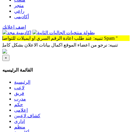
متجر
راعي
أكاديمى
اضف اعلانك
تنبيه: عند طلب اعادة الرقم السري او ايميلات للتواصل سوف توجد الرساله Spam "
تنبيه: نرجو من اعضاء الموقع اكمال بيانات الاعلان بشكل كامل وذلك ل
×
القائمة الرئيسيه
الرئيسية
لاعب
فريق
مدرب
حكم
إعلامى
كشاف لاعبين
إدارى
منظم