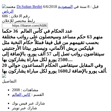
6/6/2018 قبل : 8 سنة
في
السعودية
Dr.Sultan Bediri
الرياض
رقم الاعلان : 686
رابط مختصر للإعلان
‏عدد الحكام في كأس العالم 36 حكما
منهم 63 حكم مساعد وسيحصلون على رواتب مختلفة
بحسب تقييمهم من قبل فيفا فمثلاً حكام النخبة مثل
فيليكس بريش الألماني، ونيستور بيتانا الأرجنتيني
سيتقاضون رواتب تصل إلى 57 ألف يورو، بالإضافة إلى
2500 يورو لكل مباراة يشاركون بها....
‏وفي المقابل سيتقاضى الحكام المساعدون حوالي 20
ألف يورو بالإضافة لـ1600 يورو لكل مباراة يشاركون بها.
التفاصيل
مشاهدات :
2008
القسم :
كاس العالم
شارك عبر فيس بوك
شارك عبر تويتر