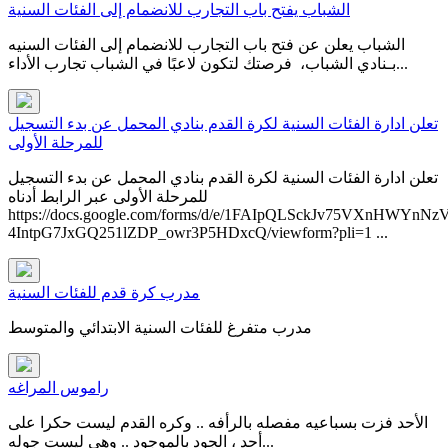
الشباب يفتح باب التجارب للانضمام إلى الفئات السنية
الشباب يعلن عن فتح باب التجارب للانضمام إلى الفئات السنيه
بـنادي الشباب، فرصتك لتكون لاعبًا في ⁧‫الشباب‬⁩ ‏تجارب الأداء...
تعلن ادارة الفئات السنية لكرة القدم بنادي المحمل عن بدء التسجيل
للمرحلة الأولى
تعلن ادارة الفئات السنية لكرة القدم بنادي المحمل عن بدء التسجيل
للمرحلة الأولى عبر الرابط أدناه​
https://docs.google.com/forms/d/e/1FAIpQLSckJv75VXnHWYnNz
4IntpG7JxGQ251lZDP_owr3P5HDxcQ/viewform?pli=1 ...
مدرب كرة قدم للفئات السنية
مدرب متفرغ للفئات السنية الابتدائي والمتوسط
راموس المراغه
الأحد فزت بسباعيه مفصله بالرأفه .. وكره القدم ليست حكرا على
أحد ، الجود بالموجود .. وهي ليست جوله...