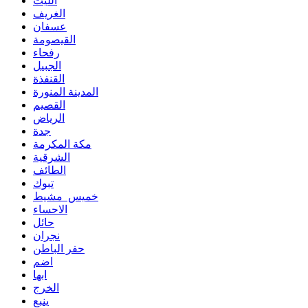
الليث
الغريف
عسفان
القيصومة
رفحاء
الجبيل
القنفذة
المدينة المنورة
القصيم
الرياض
جدة
مكة المكرمة
الشرقية
الطائف
تبوك
خميس مشيط
الاحساء
حائل
نجران
حفر الباطن
اضم
ابها
الخرج
ينبع