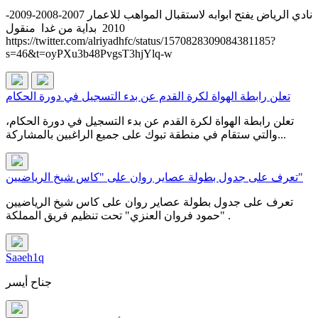
نادي الرياض يفتح ابوابه لاستقبال المواهب للاعمار 2007-2008-2009-
2010 بداية من غدا منقول
https://twitter.com/alriyadhfc/status/1570828309084381185?
s=46&t=oyPXu3b48PvgsT3hjYlq-w
تعلن رابطة الهواة لكرة القدم عن بدء التسجيل في دورة الحكام
تعلن رابطة الهواة لكرة القدم عن بدء التسجيل في دورة الحكام،
والتي ستقام في منطقة تبوك على جميع الراغبين بالمشاركة...
تعرف على جدول بطولة عصاير روان على "كاس شيخ الرياضيين"
تعرف على جدول بطولة عصاير روان على كاس شيخ الرياضيين
"حمود فروان العنزي" تحت تنظيم فريق المملكة .
Saəeh1q
جناح أيسر