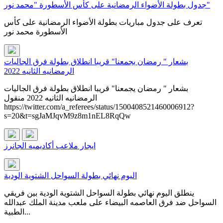
جدول بطولة الأضواء الرمضانية على كأس الأسطورة "محمد نور"
تعرف على جدول مباريات بطولة الأضواء الرمضانية على كأس
الأسطورة محمد نور
بشعار " رمضان يجمعنا" قريبا انطلاق بطولة فرق الجاليات
الرمضانيه الثانيه 2022
بشعار " رمضان يجمعنا" قريبا انطلاق بطولة فرق الجاليات
الرمضانيه الثانيه 2022 منقول
https://twitter.com/a_referees/status/1500408521460006912?
s=20&t=sgJaMJqvM9z8m1nEL8RqQw
ايجار ملاعب أكاديميه الجانرز
اليوم نهائي بطولة السواحل الشتوية الودية
ينطلق اليوم نهائي بطولة السواحل الشتوية الودية بين فريقي
السواحل ضد فرق العاصمه البيضاء على ملعب مدينة الملك عبدالله
الطبية...