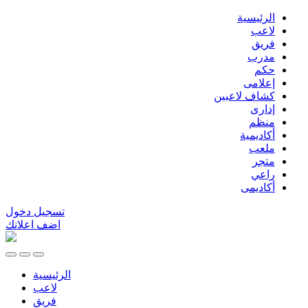
الرئيسية
لاعب
فريق
مدرب
حكم
إعلامى
كشاف لاعبين
إدارى
منظم
أكاديمية
ملعب
متجر
راعي
أكاديمى
تسجيل دخول
اضف اعلانك
الرئيسية
لاعب
فريق