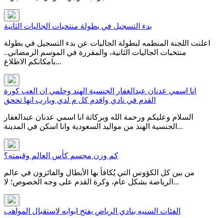
بدء التسجيل في بطولة منتخبات الجاليات الثانية
اعلنت اللجنة المنظمه لبطولة الجاليات عن بدء التسجيل في بطولة
منتخبات الجاليات الثانية، والمقررة في الموسم الرمضاني..
بامكانكم الاطلاع...
انا اسمي عدنان عبدالغفار الجنسية الهند وحلمي ان العب كورة
القدم في نادي واقدم كل م لدي ويارب انها تححق
السلام وعليكم ورحمة الله وبركاتة انا اسمي عدنان عبدالغفار
الجنسية الهند من مواليد السعودية وانا اسكن في المدينة...
كم وزن مجسم كأس العالم وقيمته؟
من بين كل الكؤوس التي يُكافأ بها الأبطال والفائزون في عالم
الرياضة بشكل عام، وكرة القدم على وجه الخصوص؛ لا...
الفئات السنيه بنادي الرياض يفتح ابوابه لاستقبال المواهب