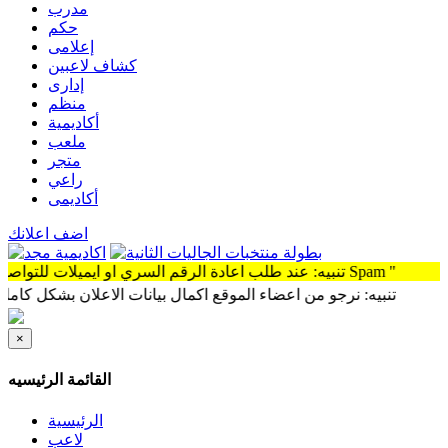
مدرب
حكم
إعلامى
كشاف لاعبين
إدارى
منظم
أكاديمية
ملعب
متجر
راعي
أكاديمى
اضف اعلانك
تنبيه: عند طلب اعادة الرقم السري او ايميلات للتواصل سوف توجد الرساله Spam "
تنبيه: نرجو من اعضاء الموقع اكمال بيانات الاعلان بشكل كامل وذلك 
×
القائمة الرئيسيه
الرئيسية
لاعب