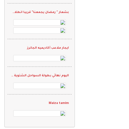
بشعار " رمضان يجمعنا" قريبا انطلاق بطولة فرق الجاليات الرمضانيه الثانيه 2022
ايجار ملاعب أكاديميه الجانرز
اليوم نهائي بطولة السواحل الشتوية الودية
Maiza tamim