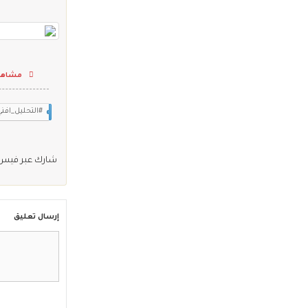
مشاهدا
#التحليل_افني،_
شارك عبر فيس
إرسال تعليق