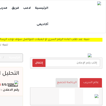
الرئيسية
لاعب
فريق
مدرب
أكاديمى
تنبيه: عند طلب اعادة الرقم السري او ايميلات للتواصل سوف توجد الرساله Spam "
تنبيه: نرجو من ا
الرئيسية
كا
إنتقال
التحليل 
عالم التدريب
الرياضة للجميع
8/6/2018 قبل : 8 سنة
i
رقم الاعلان : 696