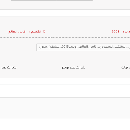
ت :
2003
القسم :
كاس العالم
المنتخب_السعودي،_كاس_العالم،_روسيا2018،_سلطان_بديري
 بوك
شارك عبر تويتر
شارك عبر 