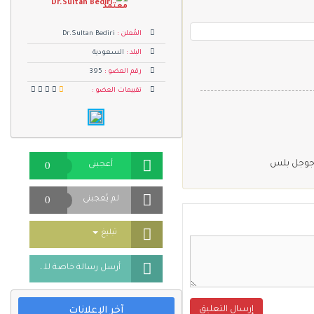
Dr.Sultan Bediri
المُعلن :
Dr.Sultan Bediri
البلد :
السعودية
رقم العضو :
395
تقييمات العضو :
0
جوجل بلس
أعجبنى
0
لم يُعجبنى
Toggle Dropdown
تبليغ
أرسل رسالة خاصة للمُعلن
إرسال التعليق
آخر الإعلانات