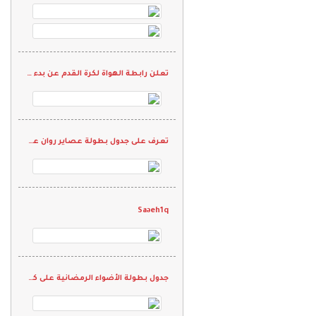
تعلن رابطة الهواة لكرة القدم عن بدء التسجيل في دورة الحكام
تعرف على جدول بطولة عصاير روان على "كاس شيخ الرياضيين"
Saəeh1q
جدول بطولة الأضواء الرمضانية على كأس الأسطورة "محمد نور"