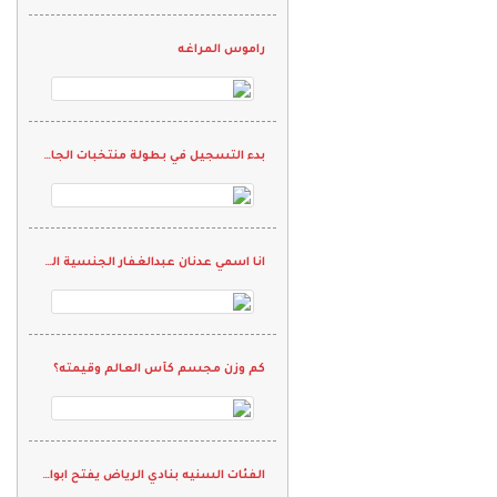
راموس المراغه
بدء التسجيل في بطولة منتخبات الجاليات الثانية
انا اسمي عدنان عبدالغفار الجنسية الهند وحلمي ان العب كورة القدم في نادي واقدم كل م لدي ويارب انها تححق
كم وزن مجسم كأس العالم وقيمته؟
الفئات السنيه بنادي الرياض يفتح ابوابه لاستقبال المواهب