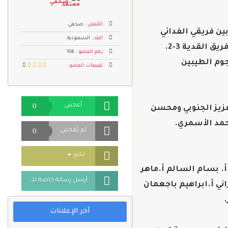
صحفي
المُعلن :
صحفي
ين فريقي الفدائي
البلد :
السعودية
 القدية 3-2.
رقم العضو :
104
جوم الطيبين
تقييمات العضو :
0
أعجبنى
عزيز الجنوبي ومحسن
مد الأسمري.
0
لم يُعجبنى
Toggle Dropdown
تبليغ
أ. بسام السالم أ.ماهر
أرسل رسالة خاصة للمُعلن
ني أ.ابراهيم باجعمان
.
آخر الإعلانات