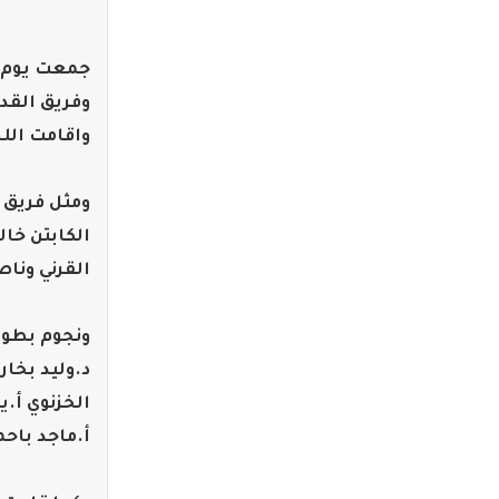
جمعت يوم ا
وفريق القدي
واقامت الل
ومثل فريق 
الكابتن خا
القرني ونا
ونجوم بطول
د.وليد بخار
الخزنوي أ.
أ.ماجد باحم