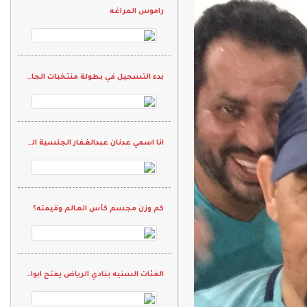
راموس المراغه
بدء التسجيل في بطولة منتخبات الجاليات الثانية
انا اسمي عدنان عبدالغفار الجنسية الهند وحلمي ان العب كورة القدم في نادي واقدم كل م لدي ويارب انها تححق
كم وزن مجسم كأس العالم وقيمته؟
الفئات السنيه بنادي الرياض يفتح ابوابه لاستقبال المواهب