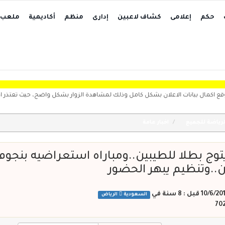
حكم
إعلامى
كشاف لاعبين
إدارى
منظم
أكاديمية
ملعب
ن بشكل كامل وذلك لمشاهدة الزوار بشكل واضح، حيث تعتذر ادارة الموقع بالغاء الاعلا
رياضة للجميع
اخبار عامة
يتوج بطلا للطيبين..ومباراه استعراضيه بنجوم
ن..وتنظيم يبهر الحضور
10/6/ قبل : 8 سنة
في
السعودية
الرياض