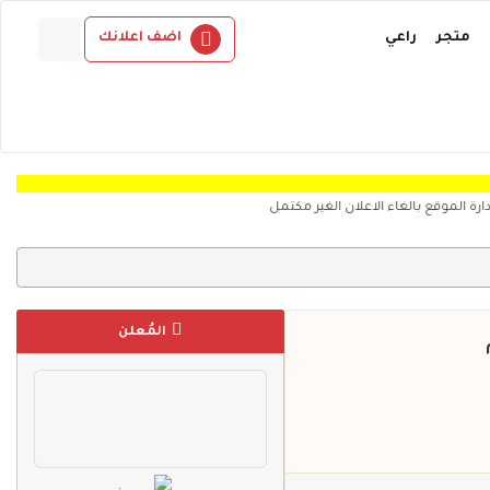
متجر
راعي
اضف اعلانك
ن الغير مكتمل
المُعلن