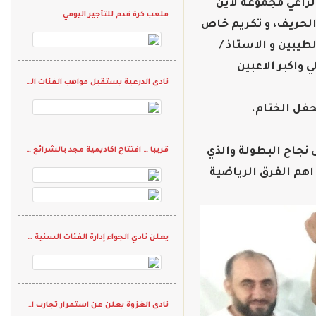
لراعي مجموعة لاين
ملعب كرة قدم للتأجير اليومي
 الحريف، و تكريم خاص
يبين و الاستاذ /
 واكبر الاعبين
نادي الدرعية يستقبل مواهب الفئات السنية في تجارب الأداء
حفل الختام.
 نجاح البطولة والذي
قريبا … افتتاح اكاديمية مجد بالشرائع الراشدية
 اهم الفرق الرياضية
يعلن نادي الجواء إدارة الفئات السنية لكرة القدم عن إقامة تجارب أداء
نادي الغزوة يعلن عن استمرار تجارب الأداء للفئات السنية في كرة القدم