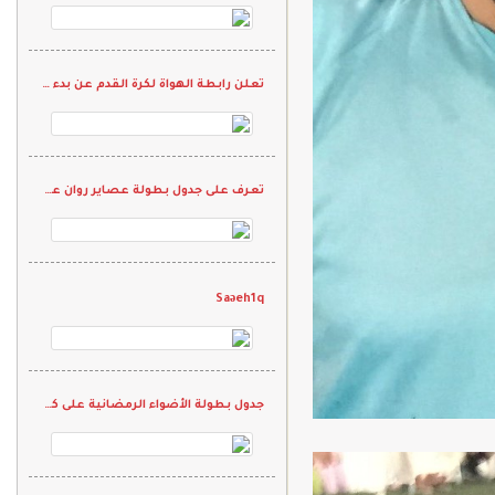
تعلن رابطة الهواة لكرة القدم عن بدء التسجيل في دورة الحكام
تعرف على جدول بطولة عصاير روان على "كاس شيخ الرياضيين"
Saəeh1q
جدول بطولة الأضواء الرمضانية على كأس الأسطورة "محمد نور"