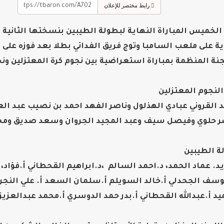
رابط مختصر للإعلان
لخميس المباراة النهاية لبطولة الطيبين بنسختها الثانية ب
ة على ملعب السامبا وتوج فريق الفدائي بطلا بعد فوزه على فريق
جنة المنظمة بمباراة استعراضية بين نجوم كرة المعتزلين ون
النجوم المعتزلين
لد القروني عبادي الهذلول وناصر الفهد احمد بن نصيب عبد ال
صر حلوي وفيصل سيف وعبد المجيد الجروان وسعد صديق ومح
ة الطيبين
يد. عماد الحمد، د.احمد السالم ،د.ابراهيم القحطاني أ.فؤاد، 
يوسف الجحدلي أ.خالد السويلم أ.سلمان السعد أ. علي النجرا
يد أ.عبدالله القحطاني أ.بدر حمد الدوسري أ.محمد عبدالعزيز