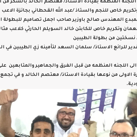
اللجنه المنظمه بقيادة الأستاذ/ معتصم الخالد بالشكر من ا
وتكريم خاص للنجم والستاذ /عبد الله القحطاني بجائزة الاعب
بدع المهندس صالح باوزير صاحب اجمل تصاميم للبطولة الط
عمان وتكريم خاص للكابتن خالد السويلم الحارثي كلاعب مثالي
نسختين من بطولة الطيبين
ير للرائع الاستاذ/ سلمان السعد لتأمينه زي الطيبين في ال
لى اللجنه المنظمه من قبل الفرق والجماهير والمتابعين على
ة الاولى من نوعها بقيادة الاستاذ/ معتصم الخالد و في تجمع
دية.