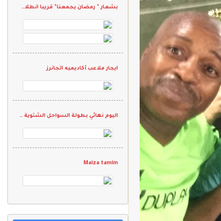
بشعار " رمضان يجمعنا" قريبا انطلاق بطولة فرق الجاليات الرمضانيه الثانيه 2022
ايجار ملاعب أكاديميه الجانرز
اليوم نهائي بطولة السواحل الشتوية الودية
Maiza tamim