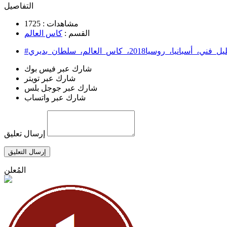
التفاصيل
مشاهدات :
1725
القسم :
كاس العالم
ل_فني،_أسبانيا،_روسيا2018،_كاس_العالم،_سلطان_بديري
شارك عبر فيس بوك
شارك عبر تويتر
شارك عبر جوجل بلس
شارك عبر واتساب
إرسال تعليق
إرسال التعليق
المُعلن