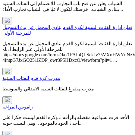
الشباب يعلن عن فتح باب التجارب للانضمام إلى الفئات السنيه
بـنادي الشباب، فرصتك لتكون لاعبًا في ⁧‫الشباب‬⁩ ‏تجارب الأداء...
تعلن ادارة الفئات السنية لكرة القدم بنادي المحمل عن بدء التسجيل
للمرحلة الأولى
تعلن ادارة الفئات السنية لكرة القدم بنادي المحمل عن بدء التسجيل
للمرحلة الأولى عبر الرابط أدناه​
https://docs.google.com/forms/d/e/1FAIpQLSckJv75VXnHWYnNz
4IntpG7JxGQ251lZDP_owr3P5HDxcQ/viewform?pli=1 ...
مدرب كرة قدم للفئات السنية
مدرب متفرغ للفئات السنية الابتدائي والمتوسط
راموس المراغه
الأحد فزت بسباعيه مفصله بالرأفه .. وكره القدم ليست حكرا على
أحد ، الجود بالموجود .. وهي ليست جوله...