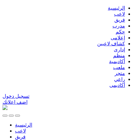
الرئيسية
لاعب
فريق
مدرب
حكم
إعلامى
كشاف لاعبين
إدارى
منظم
أكاديمية
ملعب
متجر
راعي
أكاديمى
تسجيل دخول
اضف اعلانك
الرئيسية
لاعب
فريق