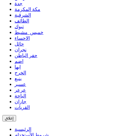
جدة
مكة المكرمة
الشرقية
الطائف
تبوك
خميس مشيط
الاحساء
حائل
نجران
حفر الباطن
اضم
ابها
الخرج
ينبع
عسير
عرعر
الباحة
جازان
القريات
إغلاق
الرئيسية
شروط الأستخدام