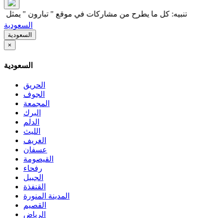
تنبيه: كل ما يطرح من مشاركات في موقع " تبارون " يمثل رأي كاتب
السعودية
السعودية
×
السعودية
الحريق
الجوف
المجمعة
البرك
الدلم
الليث
الغريف
عسفان
القيصومة
رفحاء
الجبيل
القنفذة
المدينة المنورة
القصيم
الرياض