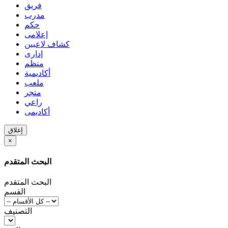
فريق
مدرب
حكم
إعلامى
كشاف لاعبين
إدارى
منظم
أكاديمية
ملعب
متجر
راعي
أكاديمى
إغلاق
×
البحث المتقدم
البحث المتقدم
القسم
التصنيف