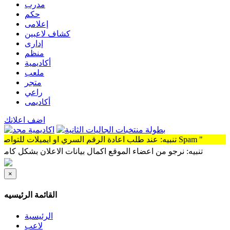
مدرب
حكم
إعلامى
كشاف لاعبين
إدارى
منظم
أكاديمية
ملعب
متجر
راعي
أكاديمى
اضف اعلانك
تنبيه: عند طلب اعادة الرقم السري او ايميلات للتواصل سوف توجد الرساله Spam "
تنبيه: نرجو من اعضاء الموقع اكمال بيانات الاعلان بشكل كامل وذلك 
×
القائمة الرئيسيه
الرئيسية
لاعب