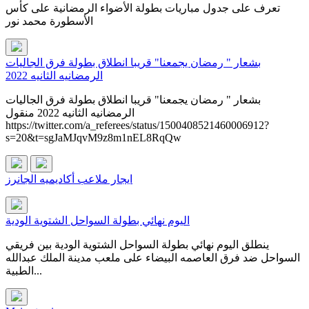
تعرف على جدول مباريات بطولة الأضواء الرمضانية على كأس
الأسطورة محمد نور
بشعار " رمضان يجمعنا" قريبا انطلاق بطولة فرق الجاليات
الرمضانيه الثانيه 2022
بشعار " رمضان يجمعنا" قريبا انطلاق بطولة فرق الجاليات
الرمضانيه الثانيه 2022 منقول
https://twitter.com/a_referees/status/1500408521460006912?
s=20&t=sgJaMJqvM9z8m1nEL8RqQw
ايجار ملاعب أكاديميه الجانرز
اليوم نهائي بطولة السواحل الشتوية الودية
ينطلق اليوم نهائي بطولة السواحل الشتوية الودية بين فريقي
السواحل ضد فرق العاصمه البيضاء على ملعب مدينة الملك عبدالله
الطبية...