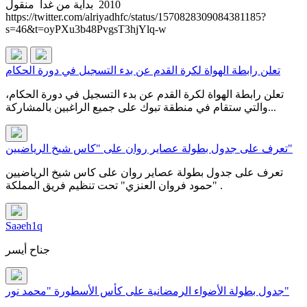
2010 بداية من غدا منقول
https://twitter.com/alriyadhfc/status/1570828309084381185?
s=46&t=oyPXu3b48PvgsT3hjYlq-w
تعلن رابطة الهواة لكرة القدم عن بدء التسجيل في دورة الحكام
تعلن رابطة الهواة لكرة القدم عن بدء التسجيل في دورة الحكام،
والتي ستقام في منطقة تبوك على جميع الراغبين بالمشاركة...
تعرف على جدول بطولة عصاير روان على "كاس شيخ الرياضيين"
تعرف على جدول بطولة عصاير روان على كاس شيخ الرياضيين
"حمود فروان العنزي" تحت تنظيم فريق المملكة .
Saəeh1q
جناح أيسر
جدول بطولة الأضواء الرمضانية على كأس الأسطورة "محمد نور"