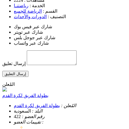
مشاهدات :
2224
الخدمة :
رياضتنـا
القسم :
الرياضة للجميع
التصنيف :
الدورات والأحداث
شارك عبر فيس بوك
شارك عبر تويتر
شارك عبر جوجل بلس
شارك عبر واتساب
إرسال تعليق
إرسال التعليق
المُعلن
بطولة الفريق لكرة القدم
المُعلن :
بطولة الفريق لكرة القدم
البلد :
السعودية
رقم العضو :
422
تقييمات العضو :