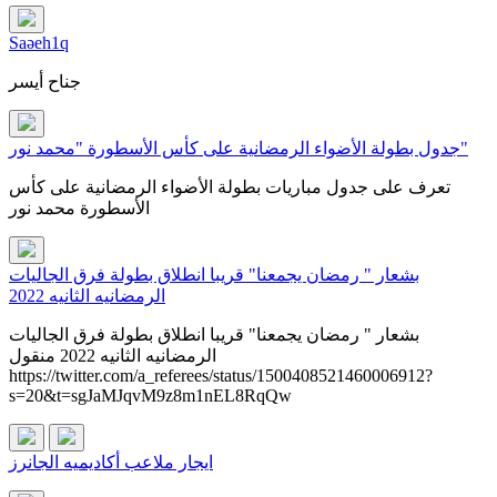
Saəeh1q
جناح أيسر
جدول بطولة الأضواء الرمضانية على كأس الأسطورة "محمد نور"
تعرف على جدول مباريات بطولة الأضواء الرمضانية على كأس
الأسطورة محمد نور
بشعار " رمضان يجمعنا" قريبا انطلاق بطولة فرق الجاليات
الرمضانيه الثانيه 2022
بشعار " رمضان يجمعنا" قريبا انطلاق بطولة فرق الجاليات
الرمضانيه الثانيه 2022 منقول
https://twitter.com/a_referees/status/1500408521460006912?
s=20&t=sgJaMJqvM9z8m1nEL8RqQw
ايجار ملاعب أكاديميه الجانرز