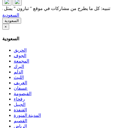
تنبيه: كل ما يطرح من مشاركات في موقع " تبارون " يمثل رأي كاتبه
السعودية
السعودية
×
السعودية
الحريق
الجوف
المجمعة
البرك
الدلم
الليث
الغريف
عسفان
القيصومة
رفحاء
الجبيل
القنفذة
المدينة المنورة
القصيم
الرياض