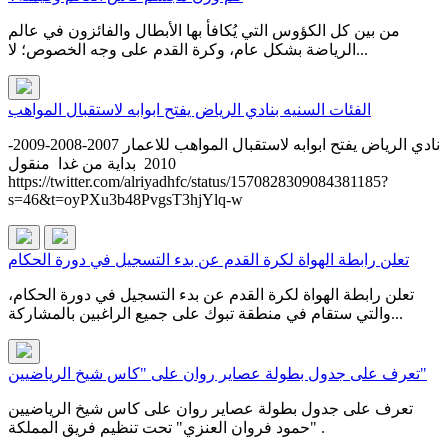
من بين كل الكؤوس التي يُكافأ بها الأبطال والفائزون في عالم
الرياضة بشكل عام، وكرة القدم على وجه الخصوص؛ لا...
الفئات السنيه بنادي الرياض يفتح ابوابه لاستقبال المواهب
نادي الرياض يفتح ابوابه لاستقبال المواهب للاعمار 2007-2008-2009-
2010 بداية من غدا منقول
https://twitter.com/alriyadhfc/status/1570828309084381185?
s=46&t=oyPXu3b48PvgsT3hjYlq-w
تعلن رابطة الهواة لكرة القدم عن بدء التسجيل في دورة الحكام
تعلن رابطة الهواة لكرة القدم عن بدء التسجيل في دورة الحكام،
والتي ستقام في منطقة تبوك على جميع الراغبين بالمشاركة...
تعرف على جدول بطولة عصاير روان على "كاس شيخ الرياضيين"
تعرف على جدول بطولة عصاير روان على كاس شيخ الرياضيين
"حمود فروان العنزي" تحت تنظيم فريق المملكة .