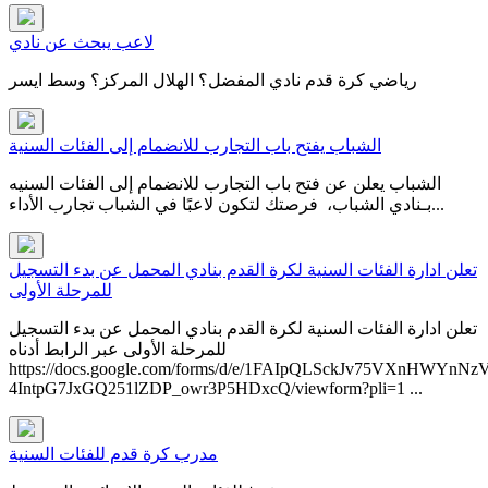
لاعب يبحث عن نادي
رياضي كرة قدم نادي المفضل؟ الهلال المركز؟ وسط ايسر
الشباب يفتح باب التجارب للانضمام إلى الفئات السنية
الشباب يعلن عن فتح باب التجارب للانضمام إلى الفئات السنيه
بـنادي الشباب، فرصتك لتكون لاعبًا في ⁧‫الشباب‬⁩ ‏تجارب الأداء...
تعلن ادارة الفئات السنية لكرة القدم بنادي المحمل عن بدء التسجيل
للمرحلة الأولى
تعلن ادارة الفئات السنية لكرة القدم بنادي المحمل عن بدء التسجيل
للمرحلة الأولى عبر الرابط أدناه​
https://docs.google.com/forms/d/e/1FAIpQLSckJv75VXnHWYnNz
4IntpG7JxGQ251lZDP_owr3P5HDxcQ/viewform?pli=1 ...
مدرب كرة قدم للفئات السنية