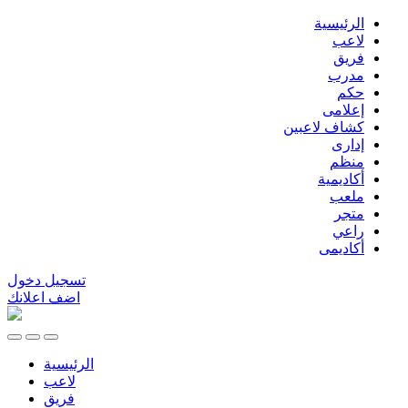
الرئيسية
لاعب
فريق
مدرب
حكم
إعلامى
كشاف لاعبين
إدارى
منظم
أكاديمية
ملعب
متجر
راعي
أكاديمى
تسجيل دخول
اضف اعلانك
الرئيسية
لاعب
فريق