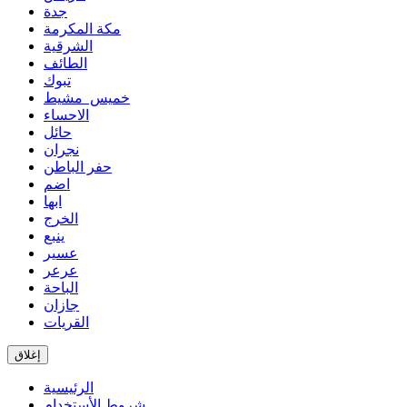
جدة
مكة المكرمة
الشرقية
الطائف
تبوك
خميس مشيط
الاحساء
حائل
نجران
حفر الباطن
اضم
ابها
الخرج
ينبع
عسير
عرعر
الباحة
جازان
القريات
إغلاق
الرئيسية
شروط الأستخدام