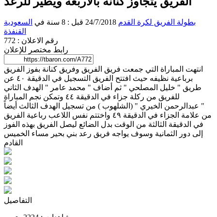
الفريق يتجاوز كنانة بالأربعة ويطير للرعد
بطولة الفريق لكرة القدم
24/7/2018 قبل : 8 سنة
في
السعودية
القنفذة
رقم الاعلان : 772
رابط مختصر للإعلان
انتهت المباراة التي جمعت فريق الفريق وفريق كنانة بفوز الفريق
برباعية نظيفه حيث افتتح الفريق التسجيل في الدقيقة ٤٠ عن
طريق "
خليل المصلحي
" ثم أضاف "
محمد عامر
" الهدف الثاني
للفريق من ركلة جزاء في الدقيقة ٤٤ وتمكن نجم المباراة
"
عبدالرحمن الخيري
" (
الشلهوب
) من تسجيل الهدف الثالث أيضاً
من علامة الجزاء في الدقيقة ٤٩ واختتم نفس اللاعب رباعية الفريق
في الدقيقة الثالثة من الوقت بدل الضائع ليصل الفريق بهذه الفوز
إلى دور الثمانية وسوف يواجه فريق رعد بني بحير مساء الخميس
القادم
التفاصيل