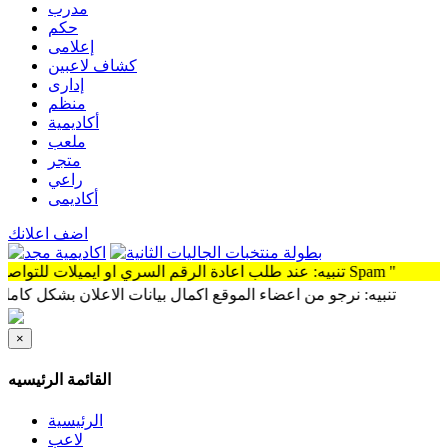
مدرب
حكم
إعلامى
كشاف لاعبين
إدارى
منظم
أكاديمية
ملعب
متجر
راعي
أكاديمى
اضف اعلانك
تنبيه: عند طلب اعادة الرقم السري او ايميلات للتواصل سوف توجد الرساله Spam "
تنبيه: نرجو من اعضاء الموقع اكمال بيانات الاعلان بشكل كامل وذلك 
×
القائمة الرئيسيه
الرئيسية
لاعب