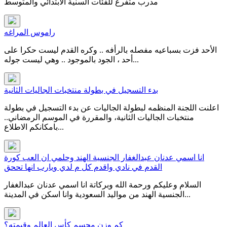
مدرب متفرغ للفئات السنية الابتدائي والمتوسط
راموس المراغه
الأحد فزت بسباعيه مفصله بالرأفه .. وكره القدم ليست حكرا على
أحد ، الجود بالموجود .. وهي ليست جوله...
بدء التسجيل في بطولة منتخبات الجاليات الثانية
اعلنت اللجنة المنظمه لبطولة الجاليات عن بدء التسجيل في بطولة
منتخبات الجاليات الثانية، والمقررة في الموسم الرمضاني..
بامكانكم الاطلاع...
انا اسمي عدنان عبدالغفار الجنسية الهند وحلمي ان العب كورة
القدم في نادي واقدم كل م لدي ويارب انها تححق
السلام وعليكم ورحمة الله وبركاتة انا اسمي عدنان عبدالغفار
الجنسية الهند من مواليد السعودية وانا اسكن في المدينة...
كم وزن مجسم كأس العالم وقيمته؟