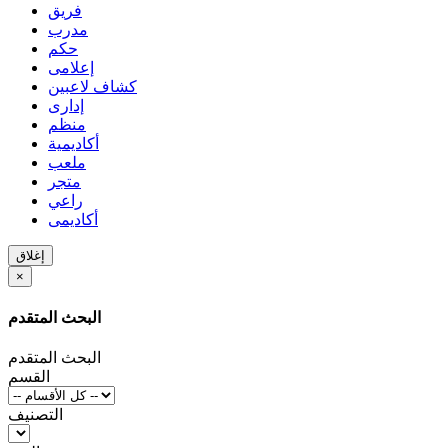
فريق
مدرب
حكم
إعلامى
كشاف لاعبين
إدارى
منظم
أكاديمية
ملعب
متجر
راعي
أكاديمى
إغلاق
×
البحث المتقدم
البحث المتقدم
القسم
التصنيف