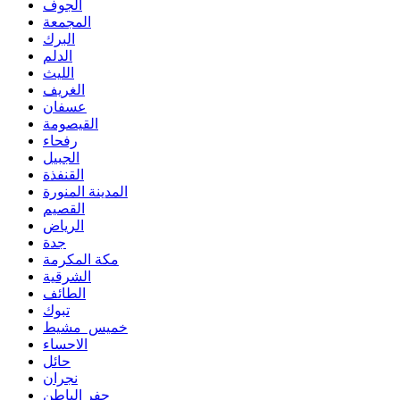
الجوف
المجمعة
البرك
الدلم
الليث
الغريف
عسفان
القيصومة
رفحاء
الجبيل
القنفذة
المدينة المنورة
القصيم
الرياض
جدة
مكة المكرمة
الشرقية
الطائف
تبوك
خميس مشيط
الاحساء
حائل
نجران
حفر الباطن