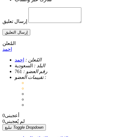
إرسال تعليق
إرسال التعليق
المُعلن
احمد
المُعلن :
احمد
البلد :
السعودية
رقم العضو :
761
تقييمات العضو :
أعجبنى
0
لم يُعجبنى
0
Toggle Dropdown
تبليغ