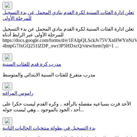
تعلن ادارة الفئات السنية لكرة القدم بنادي المحمل عن بدء التسجيل
للمرحلة الأولى
تعلن ادارة الفئات السنية لكرة القدم بنادي المحمل عن بدء التسجيل
للمرحلة الأولى عبر الرابط أدناه​
https://docs.google.com/forms/d/e/1FAIpQLSckJv75VXnHWYnNz
4IntpG7JxGQ251lZDP_owr3P5HDxcQ/viewform?pli=1 ...
مدرب كرة قدم للفئات السنية
مدرب متفرغ للفئات السنية الابتدائي والمتوسط
راموس المراغه
الأحد فزت بسباعيه مفصله بالرأفه .. وكره القدم ليست حكرا على
أحد ، الجود بالموجود .. وهي ليست جوله...
بدء التسجيل في بطولة منتخبات الجاليات الثانية