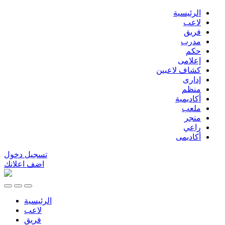
الرئيسية
لاعب
فريق
مدرب
حكم
إعلامى
كشاف لاعبين
إدارى
منظم
أكاديمية
ملعب
متجر
راعي
أكاديمى
تسجيل دخول
اضف اعلانك
الرئيسية
لاعب
فريق