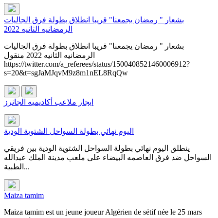
بشعار " رمضان يجمعنا" قريبا انطلاق بطولة فرق الجاليات
الرمضانيه الثانيه 2022
بشعار " رمضان يجمعنا" قريبا انطلاق بطولة فرق الجاليات
الرمضانيه الثانيه 2022 منقول
https://twitter.com/a_referees/status/1500408521460006912?
s=20&t=sgJaMJqvM9z8m1nEL8RqQw
ايجار ملاعب أكاديميه الجانرز
اليوم نهائي بطولة السواحل الشتوية الودية
ينطلق اليوم نهائي بطولة السواحل الشتوية الودية بين فريقي
السواحل ضد فرق العاصمه البيضاء على ملعب مدينة الملك عبدالله
الطبية...
Maiza tamim
Maiza tamim est un jeune joueur Algérien de sétif née le 25 mars