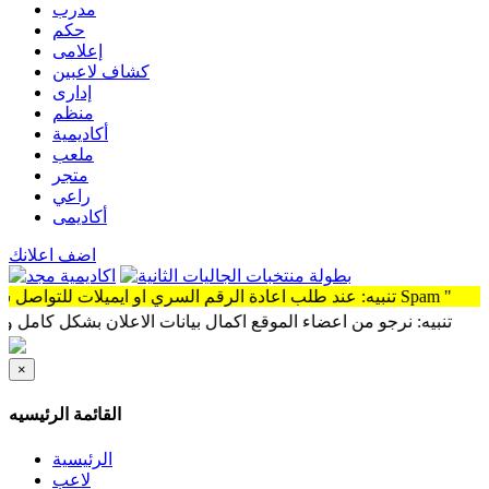
مدرب
حكم
إعلامى
كشاف لاعبين
إدارى
منظم
أكاديمية
ملعب
متجر
راعي
أكاديمى
اضف اعلانك
عادة الرقم السري او ايميلات للتواصل سوف توجد الرساله Spam "
بيه: نرجو من اعضاء الموقع اكمال بيانات الاعلان بشكل كامل وذلك لمشا
×
القائمة الرئيسيه
الرئيسية
لاعب