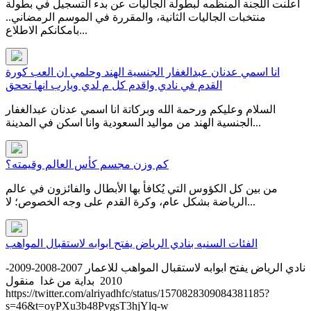
اعلنت اللجنة المنظمه لبطولة الجاليات عن بدء التسجيل في بطولة
منتخبات الجاليات الثانية، والمقررة في الموسم الرمضاني..
بامكانكم الاطلاع...
انا اسمي عدنان عبدالغفار الجنسية الهند وحلمي ان العب كورة
القدم في نادي واقدم كل م لدي ويارب انها تححق
السلام وعليكم ورحمة الله وبركاتة انا اسمي عدنان عبدالغفار
الجنسية الهند من مواليد السعودية وانا اسكن في المدينة...
كم وزن مجسم كأس العالم وقيمته؟
من بين كل الكؤوس التي يُكافأ بها الأبطال والفائزون في عالم
الرياضة بشكل عام، وكرة القدم على وجه الخصوص؛ لا...
الفئات السنيه بنادي الرياض يفتح ابوابه لاستقبال المواهب
نادي الرياض يفتح ابوابه لاستقبال المواهب للاعمار 2007-2008-2009-
2010 بداية من غدا منقول
https://twitter.com/alriyadhfc/status/1570828309084381185?
s=46&t=oyPXu3b48PvgsT3hjYlq-w