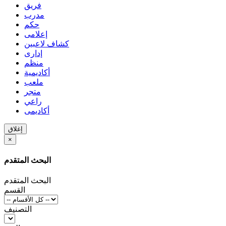
فريق
مدرب
حكم
إعلامى
كشاف لاعبين
إدارى
منظم
أكاديمية
ملعب
متجر
راعي
أكاديمى
إغلاق
×
البحث المتقدم
البحث المتقدم
القسم
التصنيف