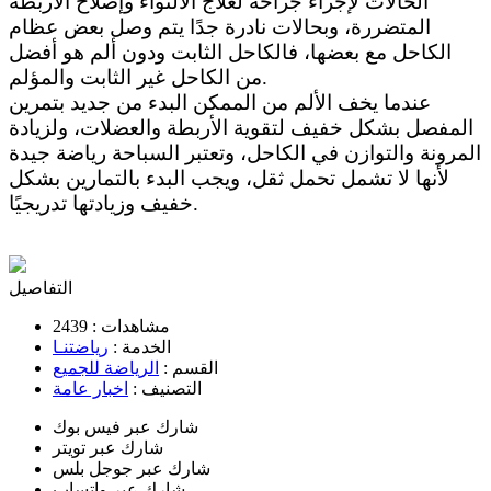
الحالات لإجراء جراحة لعلاج الالتواء وإصلاح الأربطة
المتضررة، وبحالات نادرة جدًا يتم وصل بعض عظام
الكاحل مع بعضها، فالكاحل الثابت ودون ألم هو أفضل
من الكاحل غير الثابت والمؤلم.
عندما يخف الألم من الممكن البدء من جديد بتمرين
المفصل بشكل خفيف لتقوية الأربطة والعضلات، ولزيادة
المرونة والتوازن في الكاحل، وتعتبر السباحة رياضة جيدة
لأنها لا تشمل تحمل ثقل، ويجب البدء بالتمارين بشكل
خفيف وزيادتها تدريجيًا.
التفاصيل
مشاهدات :
2439
الخدمة :
رياضتنـا
القسم :
الرياضة للجميع
التصنيف :
اخبار عامة
شارك عبر فيس بوك
شارك عبر تويتر
شارك عبر جوجل بلس
شارك عبر واتساب