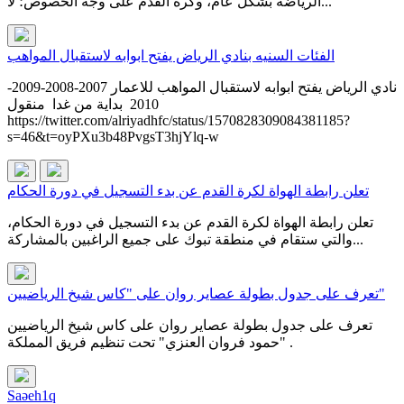
الرياضة بشكل عام، وكرة القدم على وجه الخصوص؛ لا...
الفئات السنيه بنادي الرياض يفتح ابوابه لاستقبال المواهب
نادي الرياض يفتح ابوابه لاستقبال المواهب للاعمار 2007-2008-2009-
2010 بداية من غدا منقول
https://twitter.com/alriyadhfc/status/1570828309084381185?
s=46&t=oyPXu3b48PvgsT3hjYlq-w
تعلن رابطة الهواة لكرة القدم عن بدء التسجيل في دورة الحكام
تعلن رابطة الهواة لكرة القدم عن بدء التسجيل في دورة الحكام،
والتي ستقام في منطقة تبوك على جميع الراغبين بالمشاركة...
تعرف على جدول بطولة عصاير روان على "كاس شيخ الرياضيين"
تعرف على جدول بطولة عصاير روان على كاس شيخ الرياضيين
"حمود فروان العنزي" تحت تنظيم فريق المملكة .
Saəeh1q