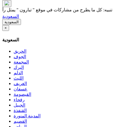
بيه: كل ما يطرح من مشاركات في موقع " تبارون " يمثل رأي كاتبه فقط 
السعودية
السعودية
×
السعودية
الحريق
الجوف
المجمعة
البرك
الدلم
الليث
الغريف
عسفان
القيصومة
رفحاء
الجبيل
القنفذة
المدينة المنورة
القصيم
الرياض