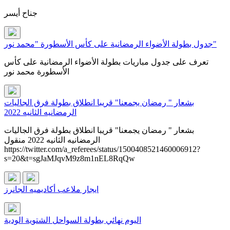
جناح أيسر
جدول بطولة الأضواء الرمضانية على كأس الأسطورة "محمد نور"
تعرف على جدول مباريات بطولة الأضواء الرمضانية على كأس
الأسطورة محمد نور
بشعار " رمضان يجمعنا" قريبا انطلاق بطولة فرق الجاليات
الرمضانيه الثانيه 2022
بشعار " رمضان يجمعنا" قريبا انطلاق بطولة فرق الجاليات
الرمضانيه الثانيه 2022 منقول
https://twitter.com/a_referees/status/1500408521460006912?
s=20&t=sgJaMJqvM9z8m1nEL8RqQw
ايجار ملاعب أكاديميه الجانرز
اليوم نهائي بطولة السواحل الشتوية الودية