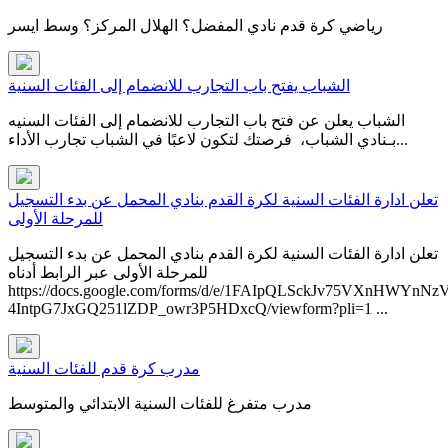
رياضي كرة قدم نادي المفضل؟ الهلال المركز؟ وسط ايسر
الشباب يفتح باب التجارب للانضمام إلى الفئات السنية
الشباب يعلن عن فتح باب التجارب للانضمام إلى الفئات السنيه
بـنادي الشباب، فرصتك لتكون لاعبًا في ⁧‫الشباب‬⁩ ‏تجارب الأداء...
تعلن ادارة الفئات السنية لكرة القدم بنادي المحمل عن بدء التسجيل
للمرحلة الأولى
تعلن ادارة الفئات السنية لكرة القدم بنادي المحمل عن بدء التسجيل
للمرحلة الأولى عبر الرابط أدناه​
https://docs.google.com/forms/d/e/1FAIpQLSckJv75VXnHWYnNz
4IntpG7JxGQ251lZDP_owr3P5HDxcQ/viewform?pli=1 ...
مدرب كرة قدم للفئات السنية
مدرب متفرغ للفئات السنية الابتدائي والمتوسط