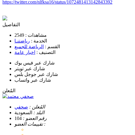
https://twitter.com/nlfksa16/status/1072481413142843392
التفاصيل
مشاهدات :
2549
الخدمة :
رياضتنـا
القسم :
الرياضة للجميع
التصنيف :
اخبار عامة
شارك عبر فيس بوك
شارك عبر تويتر
شارك عبر جوجل بلس
شارك عبر واتساب
المُعلن
صحفي
المُعلن :
صحفي
البلد :
السعودية
رقم العضو :
104
تقييمات العضو :