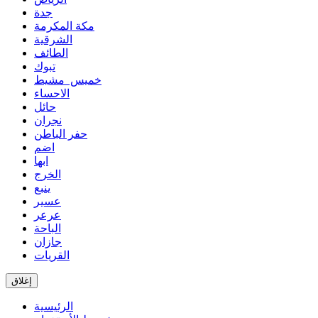
جدة
مكة المكرمة
الشرقية
الطائف
تبوك
خميس مشيط
الاحساء
حائل
نجران
حفر الباطن
اضم
ابها
الخرج
ينبع
عسير
عرعر
الباحة
جازان
القريات
إغلاق
الرئيسية