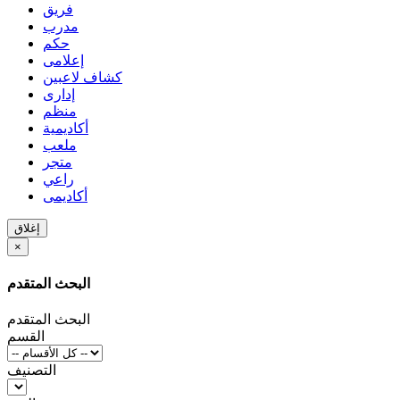
فريق
مدرب
حكم
إعلامى
كشاف لاعبين
إدارى
منظم
أكاديمية
ملعب
متجر
راعي
أكاديمى
إغلاق
×
البحث المتقدم
البحث المتقدم
القسم
التصنيف