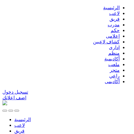
الرئيسية
لاعب
فريق
مدرب
حكم
إعلامى
كشاف لاعبين
إدارى
منظم
أكاديمية
ملعب
متجر
راعي
أكاديمى
تسجيل دخول
اضف اعلانك
الرئيسية
لاعب
فريق