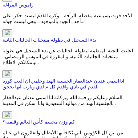
راموس المراغه
الأحد فزت بسباعيه مفصله بالرأفه .. وكره القدم ليست حكرا على
أحد ، الجود بالموجود .. وهي ليست جوله...
بدء التسجيل في بطولة منتخبات الجاليات الثانية
اعلنت اللجنة المنظمه لبطولة الجاليات عن بدء التسجيل في بطولة
منتخبات الجاليات الثانية، والمقررة في الموسم الرمضاني..
بامكانكم الاطلاع...
انا اسمي عدنان عبدالغفار الجنسية الهند وحلمي ان العب كورة
القدم في نادي واقدم كل م لدي ويارب انها تححق
السلام وعليكم ورحمة الله وبركاتة انا اسمي عدنان عبدالغفار
الجنسية الهند من مواليد السعودية وانا اسكن في المدينة...
كم وزن مجسم كأس العالم وقيمته؟
من بين كل الكؤوس التي يُكافأ بها الأبطال والفائزون في عالم