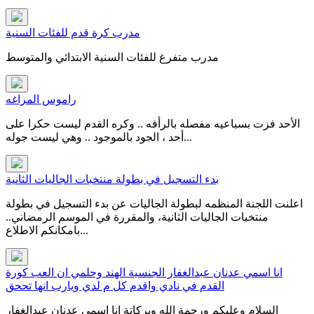
مدرب كرة قدم للفئات السنية
مدرب متفرغ للفئات السنية الابتدائي والمتوسط
راموس المراغه
الأحد فزت بسباعيه مفصله بالرأفه .. وكره القدم ليست حكرا على
أحد ، الجود بالموجود .. وهي ليست جوله...
بدء التسجيل في بطولة منتخبات الجاليات الثانية
اعلنت اللجنة المنظمه لبطولة الجاليات عن بدء التسجيل في بطولة
منتخبات الجاليات الثانية، والمقررة في الموسم الرمضاني..
بامكانكم الاطلاع...
انا اسمي عدنان عبدالغفار الجنسية الهند وحلمي ان العب كورة
القدم في نادي واقدم كل م لدي ويارب انها تححق
السلام وعليكم ورحمة الله وبركاتة انا اسمي عدنان عبدالغفار