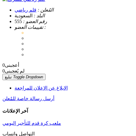
المُعلن :
قلم رياضي
البلد :
السعودية
رقم العضو :
555
تقييمات العضو :
أعجبنى
0
لم يُعجبنى
0
Toggle Dropdown
تبليغ
الإبلاغ عن الإعلان للمراجعة
أرسل رسالة خاصة للمُعلن
آخر الإعلانات
ملعب كرة قدم للتأجير اليومي
التواصل واتساب