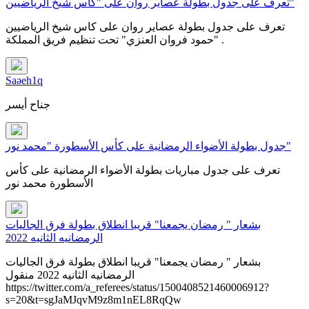
تعرف على جدول بطولة عصاير روان على "كاس شيخ الرياضيين"
تعرف على جدول بطولة عصاير روان على كاس شيخ الرياضيين
"حمود فروان العنزي" تحت تنظيم فريق المملكة .
Saəeh1q
جناح أيسر
جدول بطولة الأضواء الرمضانية على كأس الأسطورة "محمد نور"
تعرف على جدول مباريات بطولة الأضواء الرمضانية على كأس
الأسطورة محمد نور
بشعار " رمضان يجمعنا" قريبا انطلاق بطولة فرق الجاليات
الرمضانيه الثانيه 2022
بشعار " رمضان يجمعنا" قريبا انطلاق بطولة فرق الجاليات
الرمضانيه الثانيه 2022 منقول
https://twitter.com/a_referees/status/1500408521460006912?
s=20&t=sgJaMJqvM9z8m1nEL8RqQw