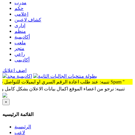
مدرب
حكم
إعلامى
كشاف لاعبين
إدارى
منظم
أكاديمية
ملعب
متجر
راعي
أكاديمى
اضف اعلانك
عادة الرقم السري او ايميلات للتواصل سوف توجد الرساله Spam "
بيه: نرجو من اعضاء الموقع اكمال بيانات الاعلان بشكل كامل وذلك لمشا
×
القائمة الرئيسيه
الرئيسية
لاعب