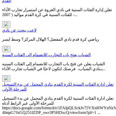
القدم
تعلن إدارة الفئات السنية في نادي الغزوة عن استمرار تجارب الأداء
للفئات السنية في كرة القدم مواليد ( 2007 -...
لاعب يبحث عن نادي
رياضي كرة قدم نادي المفضل؟ الهلال المركز؟ وسط ايسر
الشباب يفتح باب التجارب للانضمام إلى الفئات السنية
الشباب يعلن عن فتح باب التجارب للانضمام إلى الفئات السنيه
بـنادي الشباب، فرصتك لتكون لاعبًا في ⁧‫الشباب‬⁩ ‏تجارب الأداء...
تعلن ادارة الفئات السنية لكرة القدم بنادي المحمل عن بدء التسجيل
للمرحلة الأولى
تعلن ادارة الفئات السنية لكرة القدم بنادي المحمل عن بدء التسجيل
للمرحلة الأولى عبر الرابط أدناه​
https://docs.google.com/forms/d/e/1FAIpQLSckJv75VXnHWYnNz
4IntpG7JxGQ251lZDP_owr3P5HDxcQ/viewform?pli=1 ...