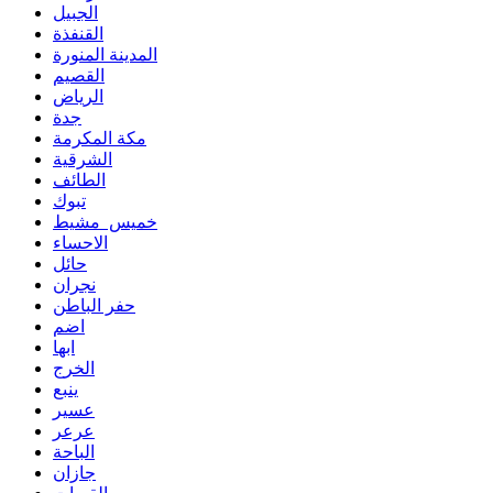
الجبيل
القنفذة
المدينة المنورة
القصيم
الرياض
جدة
مكة المكرمة
الشرقية
الطائف
تبوك
خميس مشيط
الاحساء
حائل
نجران
حفر الباطن
اضم
ابها
الخرج
ينبع
عسير
عرعر
الباحة
جازان