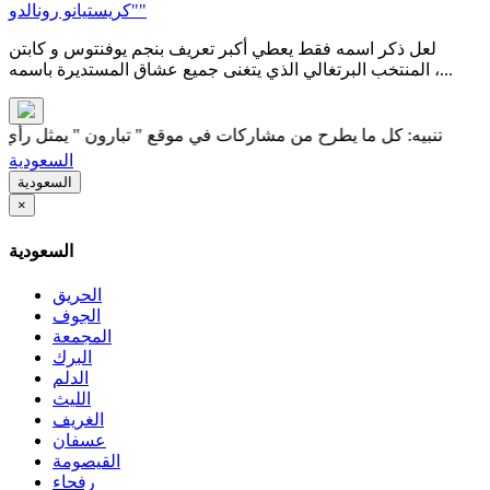
"كريستيانو رونالدو"
لعل ذكر اسمه فقط يعطي أكبر تعريف بنجم يوفنتوس و كابتن
المنتخب البرتغالي الذي يتغنى جميع عشاق المستديرة باسمه ،...
نبيه: كل ما يطرح من مشاركات في موقع " تبارون " يمثل رأي كاتبه فق
السعودية
السعودية
×
السعودية
الحريق
الجوف
المجمعة
البرك
الدلم
الليث
الغريف
عسفان
القيصومة
رفحاء