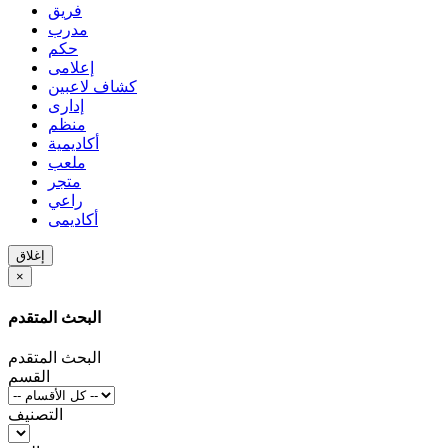
فريق
مدرب
حكم
إعلامى
كشاف لاعبين
إدارى
منظم
أكاديمية
ملعب
متجر
راعي
أكاديمى
إغلاق
×
البحث المتقدم
البحث المتقدم
القسم
التصنيف