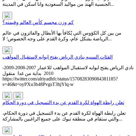
الجنسية الهند من مواليد السعودية وانا اسكن في المدينة...
كم وزن مجسم كأس العالم وقيمته؟
من بين كل الكؤوس التي يُكافأ بها الأبطال والفائزون في عالم
الرياضة بشكل عام، وكرة القدم على وجه الخصوص؛ لا...
الفئات السنيه بنادي الرياض يفتح ابوابه لاستقبال المواهب
نادي الرياض يفتح ابوابه لاستقبال المواهب للاعمار 2007-2008-2009-
2010 بداية من غدا منقول
https://twitter.com/alriyadhfc/status/1570828309084381185?
s=46&t=oyPXu3b48PvgsT3hjYlq-w
تعلن رابطة الهواة لكرة القدم عن بدء التسجيل في دورة الحكام
تعلن رابطة الهواة لكرة القدم عن بدء التسجيل في دورة الحكام،
والتي ستقام في منطقة تبوك على جميع الراغبين بالمشاركة...