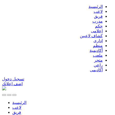
الرئيسية
لاعب
فريق
مدرب
حكم
إعلامى
كشاف لاعبين
إدارى
منظم
أكاديمية
ملعب
متجر
راعي
أكاديمى
تسجيل دخول
اضف اعلانك
الرئيسية
لاعب
فريق