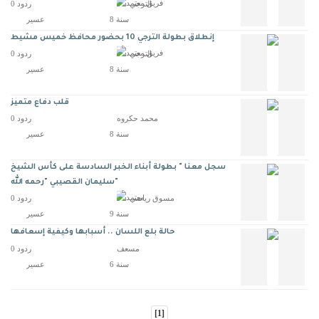
الترجي
0 ردود
8 سنة
عسير
إنطلاق بطولة الترجي 10 بحضور محافظ خميس مشيط
الترجي
0 ردود
8 سنة
عسير
قلب دفاع متميز
محمد حكروه
0 ردود
8 سنة
عسير
سجل معنا " بطولة أبناء الخبر السادسة على كأس الشيخ
سليمان القصيبي "رحمه الله"
مسوق رياضي
0 ردود
9 سنة
عسير
حالة بلع اللسان .. أسبابها وكيفية إسعافها
مسعف
0 ردود
6 سنة
عسير
[1]