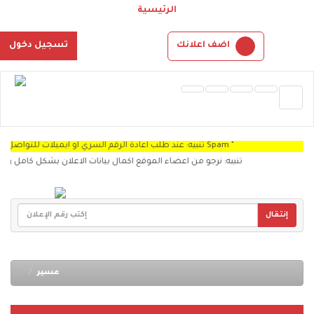
الرئيسية
اضف اعلانك
تسجيل دخول
تنبيه: عند طلب اعادة الرقم السري او ايميلات للتواصل سوف توجد الرساله Spam "
تنبيه: نرجو من اعضاء الموقع اكمال بيانات الاعلان بشكل كامل وذلك
إنتقال
عسير