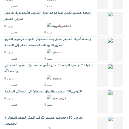
7 سنة
عسير
رابطة عسير تعلن غدا موعد دورة التدريب التطويرية لتاهيل
مدربي عسير
اعلامي الغربية
0 ردود
8 سنة
عسير
رابطة أحياء عسير تعلن بدء استقبال طلبات ترشيح الفرق
لمدربيها وطلب انضمام حكام إلى اللجنة
صحفي
0 ردود
8 سنة
عسير
بطولة '' تبصرة الرابعة'' على كآس محمد بن سعود المتحمي
رحمه الله
صحفي
0 ردود
8 سنة
عسير
#الترجي_10 : حجلاء والبراق يحلقان إلى النهائي الحلم
الترجي
0 ردود
8 سنة
عسير
#الترجي_10 : جماهير عسير تترقب قمتي نصف النهائي
الخميس