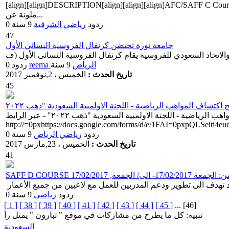
align][align]DESCRIPTION[align][align][align]رخصة ال سي من الاتحاد الاسيوي و الاتحاد السعودي لكرة القدم 1) صورة من جواز السفر
ملونة عن...
0 ردود
رياضي
الشرقية
9 سنة
47
جامعة نورة تحتضن كرنفال الفروسية النسائي الأول
الرياض
9 سنة
reema
0 ردود
تاريخ الحدث :
الخميس ، 2,نوفمبر 2017
45
أنضم لبرنامج اكتشاف المواهب الرياضية - اللجنة الاولمبية السعودية "ذهب ٢٠٢٢" - عبر الرابط:
http://=0pxhttps://docs.google.com/forms/d/e/1FAI=0pxpQLSe
0 ردود
رياضي
الرياض
9 سنة
تاريخ الحدث :
الخميس ، 23,مارس 2017
41
1- الى/ الجمعة, 17/02/2017
0 ردود
رياضي
9 سنة
[ 1 ]
[ 38 ]
[ 39 ]
[ 40 ]
[ 41 ]
[ 42 ]
[ 43 ]
[ 44 ]
[ 45 ]
... [46]
تنبيه: كل ما يطرح من مشاركات في موقع " تبارون " يمثل رأي كاتبه فق
السعودية