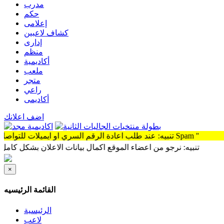
مدرب
حكم
إعلامى
كشاف لاعبين
إدارى
منظم
أكاديمية
ملعب
متجر
راعي
أكاديمى
اضف اعلانك
ه: عند طلب اعادة الرقم السري او ايميلات للتواصل سوف توجد الرساله Spam "
نبيه: نرجو من اعضاء الموقع اكمال بيانات الاعلان بشكل كامل وذلك لم
×
القائمة الرئيسيه
الرئيسية
لاعب