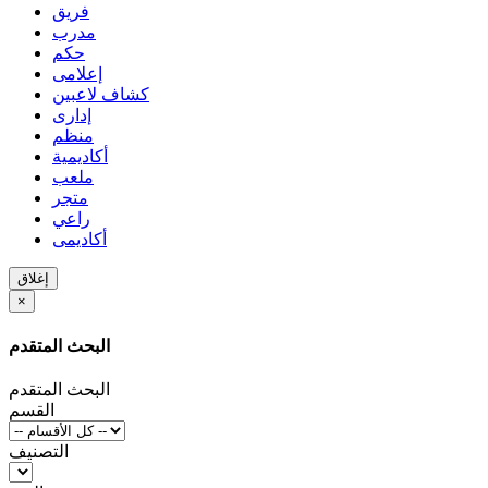
فريق
مدرب
حكم
إعلامى
كشاف لاعبين
إدارى
منظم
أكاديمية
ملعب
متجر
راعي
أكاديمى
إغلاق
×
البحث المتقدم
البحث المتقدم
القسم
التصنيف