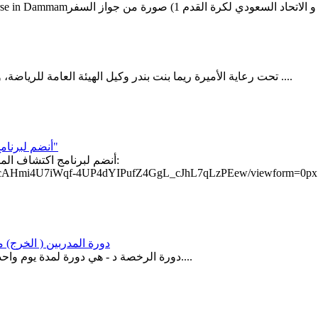
[AFC/SAFF C Course in Dammam
تحت رعاية الأميرة ريما بنت بندر وكيل الهيئة العامة للرياضة، والاتحاد السعودي للفروسية يقام كرنفال الفروسية النسائى الأول (ف ....
أنضم لبرنامج اكتشاف المواهب الرياضية - اللجنة الاولمبية السعودية "ذهب ٢٠٢٢"
iti4eucAHmi4U7iWqf-4UP4dYIPufZ4GgL_cJhL7qLzPEew/viewform=0p
SAFF D COURSE دورة المدربين ( الخرج) من: الجمعة 7/02/2017
دورة الرخصة د - هي دورة لمدة يوم واحد تهدف الى تطوير ودعم المدربين للعمل مع لاعبين من جميع الأعمار....