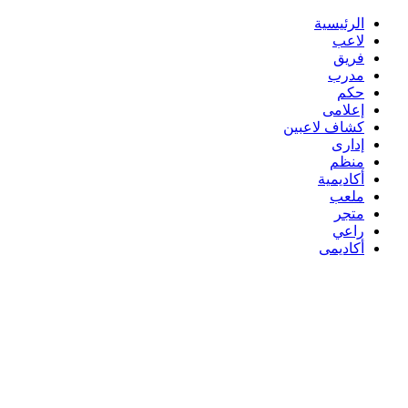
الرئيسية
لاعب
فريق
مدرب
حكم
إعلامى
كشاف لاعبين
إدارى
منظم
أكاديمية
ملعب
متجر
راعي
أكاديمى