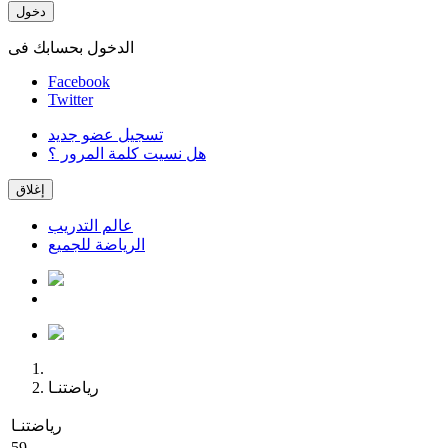
دخول
الدخول بحسابك فى
Facebook
Twitter
تسجيل عضو جديد
هل نسيت كلمة المرور ؟
إغلاق
عالم التدريب
الرياضة للجميع
رياضتنـا
رياضتنـا
59