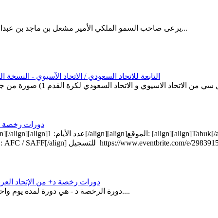
يرعى صاحب السمو الملكي الأمير مشعل بن ماجد بن عبدالعزيز محافظ جدة ماراثون جدة 2017م والذي تنظمه جمعية البر بجدة...
دورة C التابعة للاتحاد السعودي / الاتحاد الآسيوي - النسخة الثانية عشر من السبت 7
دورات رخصة د+ م
align][/align]التخصص: SAFF D+[/align][align]النوع: AFC / SAFF[/align] للتسجيل https://www.eventbrite.com/e/29839155718
دورات رخصة د+ من الإتحاد العربي السعودي لكرة ا
دورة الرخصة د - هي دورة لمدة يوم واحد تهدف الى تطوير ودعم المدربين للعمل مع لاعبين من جميع الأعمار....