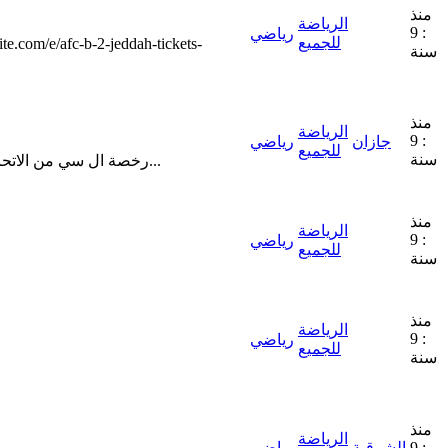
منذ
الرياضة
: 9
رياضي
للجميع
سنة
منذ
الرياضة
: 9
جازان
رياضي
للجميع
سنة
[align][align]DESCRIPTION[align][align][align]AFC/SAFF C Course in Jazan رخصة ال سي من الاتحاد الاسيوي و الاتحاد السعودي لكرة القدم 1) صورة من جواز...
منذ
الرياضة
: 9
رياضي
للجميع
سنة
منذ
الرياضة
: 9
رياضي
للجميع
سنة
منذ
الرياضة
: 9
الشرقية
رياضي