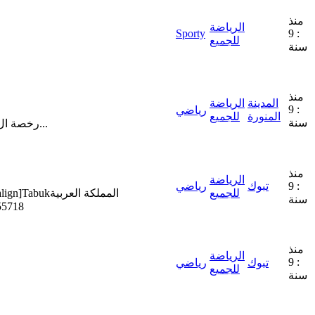
منذ
الرياضة
Sporty
: 9
للجميع
سنة
منذ
المدينة
الرياضة
: 9
رياضي
المنورة
للجميع
سنة
[align][align][align][align][align]AFC/SAFF C Course in Medina رخصة ال سي من الاتحاد الاسيوي و الاتحاد السعودي لكرة القدم 1) صورة من جواز...
منذ
الرياضة
: 9
تبوك
رياضي
للجميع
سنة
السعودية[/][align
منذ
الرياضة
: 9
تبوك
رياضي
للجميع
سنة